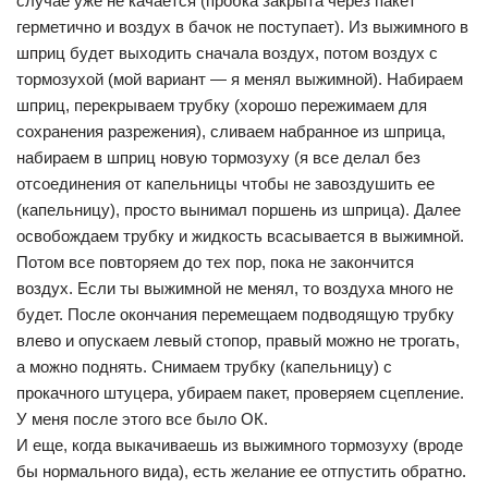
случае уже не качается (пробка закрыта через пакет
герметично и воздух в бачок не поступает). Из выжимного в
шприц будет выходить сначала воздух, потом воздух с
тормозухой (мой вариант — я менял выжимной). Набираем
шприц, перекрываем трубку (хорошо пережимаем для
сохранения разрежения), сливаем набранное из шприца,
набираем в шприц новую тормозуху (я все делал без
отсоединения от капельницы чтобы не завоздушить ее
(капельницу), просто вынимал поршень из шприца). Далее
освобождаем трубку и жидкость всасывается в выжимной.
Потом все повторяем до тех пор, пока не закончится
воздух. Если ты выжимной не менял, то воздуха много не
будет. После окончания перемещаем подводящую трубку
влево и опускаем левый стопор, правый можно не трогать,
а можно поднять. Снимаем трубку (капельницу) с
прокачного штуцера, убираем пакет, проверяем сцепление.
У меня после этого все было ОК.
И еще, когда выкачиваешь из выжимного тормозуху (вроде
бы нормального вида), есть желание ее отпустить обратно.