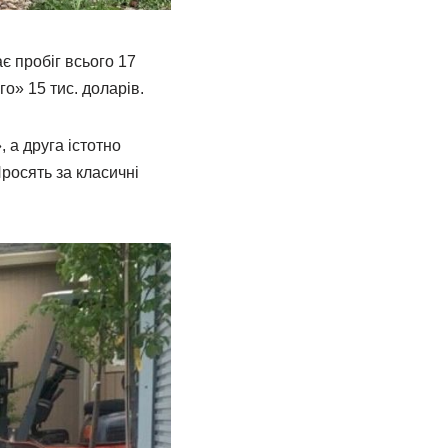
 пробіг всього 17
го» 15 тис. доларів.
 а друга істотно
росять за класичні