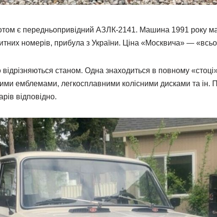
том є передньопривідний АЗЛК-2141. Машина 1991 року має
нзитних номерів, прибула з України. Ціна «Москвича» — «всьо
 відрізняються станом. Одна знаходиться в повному «стоці»,
ми емблемами, легкосплавними колісними дисками та ін. П
арів відповідно.