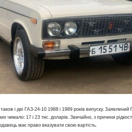
також і дві ГАЗ-24-10 1988 і 1989 років випуску. Заявлений
них чимало: 17 і 23 тис. доларів. Звичайно, з причини рідкос
давець має право вказувати свою вартість.