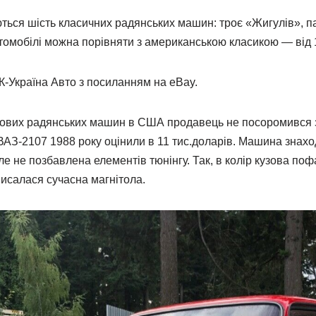
ться шість класичних радянських машин: троє «Жигулів», па
томобілі можна порівняти з американською класикою — від 11
-Україна Авто з посиланням на eBay.
асових радянських машин в США продавець не посоромився
 ВАЗ-2107 1988 року оцінили в 11 тис.доларів. Машина знахо
але не позбавлена елементів тюнінгу. Так, в колір кузова п
писалася сучасна магнітола.