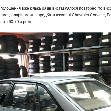
 оголошення вже кілька разів виставлялося повторно, то вис
тис. доларів можна придбати вживані Chevrolet Corvette, Fo
авто 60-70-х років.