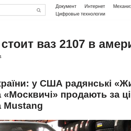
Документ
Интернет
Механи
Цифровые технологии
стоит ваз 2107 в амер
4
раїни: у США радянські «Жи
а «Москвичі» продають за ц
а Mustang