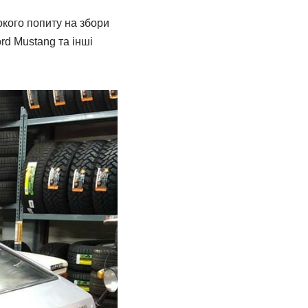
окого попиту на збори
rd Mustang та інші