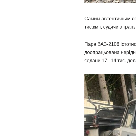
Самим автентичним ло
тис.км і, судячи з тра
Пара ВАЗ-2106 істотно
доопрацьована нерідни
седани 17 і 14 тис. дол