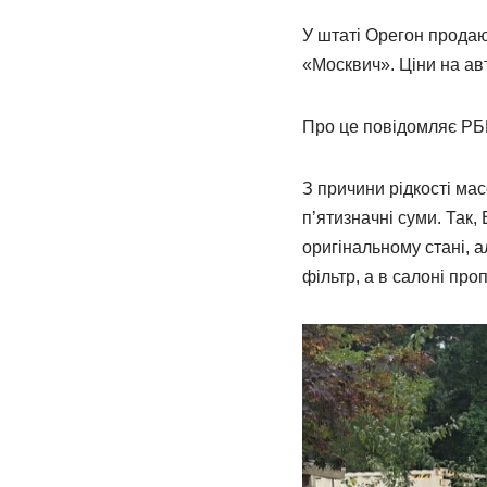
У штаті Орегон продаю
«Москвич». Ціни на ав
Про це повідомляє РБК
З причини рідкості м
п’ятизначні суми. Так,
оригінальному стані, 
фільтр, а в салоні про