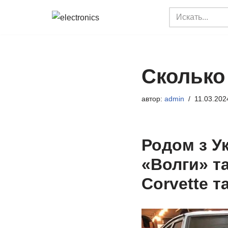
Перейти
к
содержимому
Сколько 
автор:
admin
11.03.202
Родом з Ук
«Волги» т
Corvette т