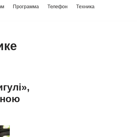
зм
Программа
Телефон
Техника
ике
гулі»,
іною