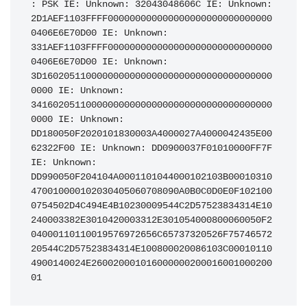
: PSK IE: Unknown: 32043048606C IE: Unknown: 
2D1AEF1103FFFF000000000000000000000000000000
0406E6E70D00 IE: Unknown: 
331AEF1103FFFF000000000000000000000000000000
0406E6E70D00 IE: Unknown: 
3D160205110000000000000000000000000000000000
0000 IE: Unknown: 
34160205110000000000000000000000000000000000
0000 IE: Unknown: 
DD180050F2020101830003A4000027A4000042435E00
62322F00 IE: Unknown: DD0900037F01010000FF7F 
IE: Unknown: 
DD990050F204104A0001101044000102103B00010310
470010000102030405060708090A0B0C0D0E0F102100
0754502D4C494E4B10230009544C2D57523834314E10
240003382E3010420003312E301054000800060050F2
04000110110019576972656C65737320526F75746572
20544C2D57523834314E100800020086103C00010110
4900140024E260020001016000000200016001000200
01