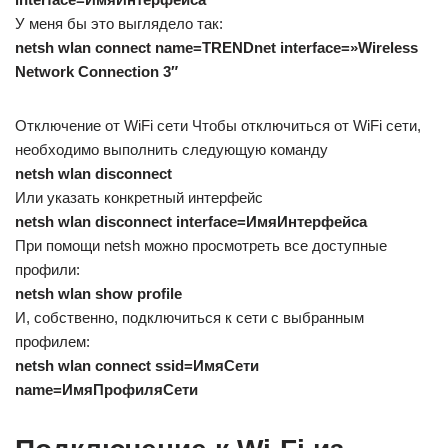
У меня бы это выглядело так:
netsh wlan connect name=TRENDnet interface=»Wireless
Network Connection 3″
Отключение от WiFi сети Чтобы отключиться от WiFi сети,
необходимо выполнить следующую команду
netsh wlan disconnect
Или указать конкретный интерфейс
netsh wlan disconnect interface=ИмяИнтерфейса
При помощи netsh можно просмотреть все доступные
профили:
netsh wlan show profile
И, собственно, подключиться к сети с выбранным
профилем:
netsh wlan connect ssid=ИмяСети
name=ИмяПрофиляСети