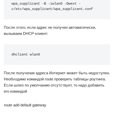
wpa_supplicant -B -iwlan0 -Dwext -
c/etc/wpa_supplicant/wpa_supplicant.conf
После этого, если адрес не получен автоматически,
вызываем DHCP-клиент:
dhclient wlan0
После получения адреса Интернет может быть недоступен.
Необходимо командой route проверить таблицы роутинга.
Если шлюз по умолчанию отсутствует, то надо добавить
его командой
route add default gateway