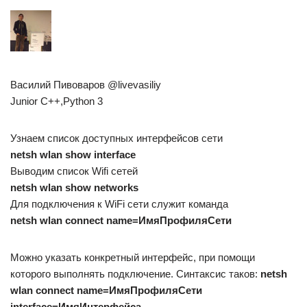
Василий Пивоваров @livevasiliy
Junior C++,Python 3
Узнаем список доступных интерфейсов сети
netsh wlan show interface
Выводим список Wifi сетей
netsh wlan show networks
Для подключения к WiFi сети служит команда
netsh wlan connect name=ИмяПрофиляСети
Можно указать конкретный интерфейс, при помощи
которого выполнять подключение. Синтаксис таков:
netsh
wlan connect name=ИмяПрофиляСети
interface=ИмяИнтерфейса