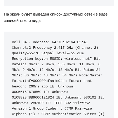
На экран будет выведен список доступных сетей в виде
записей такого вида:
Cell 04 - Address: 64:70:02:A4:D5:4E 
Channel:2 Frequency:2.417 GHz (Channel 2) 
Quality=55/70 Signal level=-55 dBm 
Encryption key:on ESSID:"wireless-net" Bit 
Rates:1 Mb/s; 2 Mb/s; 5.5 Mb/s; 11 Mb/s; 6 
Mb/s 9 Mb/s; 12 Mb/s; 18 Mb/s Bit Rates:24 
Mb/s; 36 Mb/s; 48 Mb/s; 54 Mb/s Mode:Master 
Extra:tsf=000000efaa1c94dc Extra: Last 
beacon: 260ms ago IE: Unknown: 
0005616E67656C IE: Unknown: 
010882848B960C121824 IE: Unknown: 030102 IE: 
Unknown: 2A0100 IE: IEEE 802.11i/WPA2 
Version 1 Group Cipher : CCMP Pairwise 
Ciphers (1) : CCMP Authentication Suites (1) 