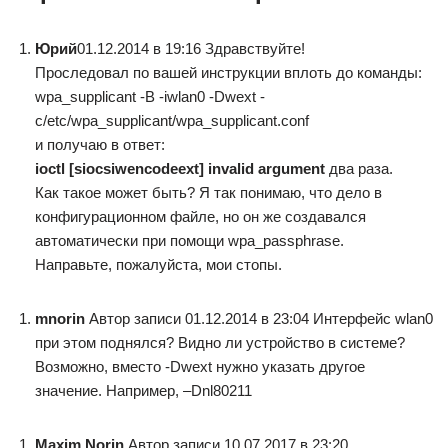
Юрий
01.12.2014 в 19:16 Здравствуйте!
Проследовал по вашей инструкции вплоть до команды:
wpa_supplicant -B -iwlan0 -Dwext -
c/etc/wpa_supplicant/wpa_supplicant.conf
и получаю в ответ:
ioctl [siocsiwencodeext] invalid argument
два раза.
Как такое может быть? Я так понимаю, что дело в
конфигурационном файле, но он же создавался
автоматически при помощи wpa_passphrase.
Направьте, пожалуйста, мои стопы.
mnorin
Автор записи 01.12.2014 в 23:04 Интерфейс wlan0
при этом поднялся? Видно ли устройство в системе?
Возможно, вместо -Dwext нужно указать другое
значение. Например, –Dnl80211
Maxim Norin
Автор записи 10.07.2017 в 23:20