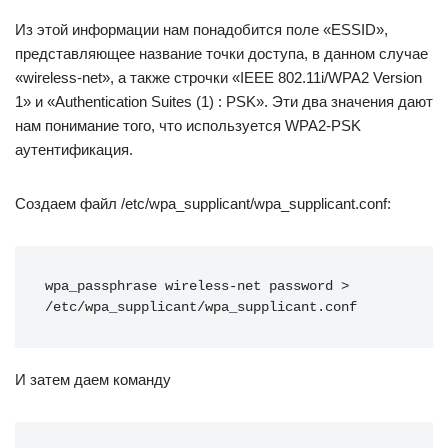
Из этой информации нам понадобится поле «ESSID»,
представляющее название точки доступа, в данном случае
«wireless-net», а также строчки «IEEE 802.11i/WPA2 Version
1» и «Authentication Suites (1) : PSK». Эти два значения дают
нам понимание того, что используется WPA2-PSK
аутентификация.
Создаем файл /etc/wpa_supplicant/wpa_supplicant.conf:
wpa_passphrase wireless-net password > 
/etc/wpa_supplicant/wpa_supplicant.conf
И затем даем команду