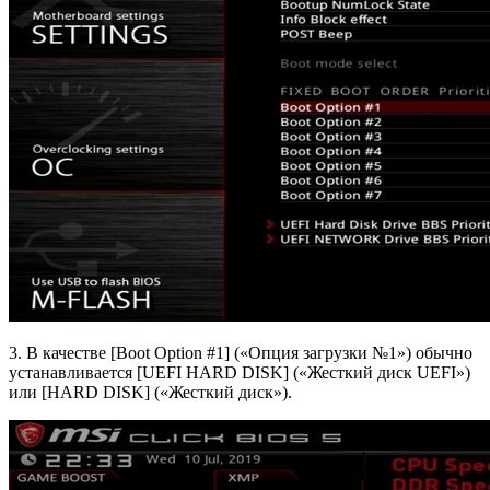
3. В качестве [Boot Option #1] («Опция загрузки №1») обычно
устанавливается [UEFI HARD DISK] («Жесткий диск UEFI»)
или [HARD DISK] («Жесткий диск»).