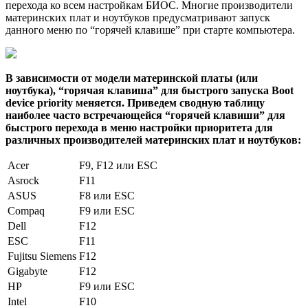
перехода ко всем настройкам БИОС. Многие производители
материнских плат и ноутбуков предусматривают запуск
данного меню по “горячей клавише” при старте компьютера.
В зависимости от модели материнской платы (или
ноутбука), “горячая клавиша” для быстрого запуска Boot
device priority меняется. Приведем сводную таблицу
наиболее часто встречающейся “горячей клавиши” для
быстрого перехода в меню настройки приоритета для
различных производителей материнских плат и ноутбуков:
Acer
F9, F12 или ESC
Asrock
F11
ASUS
F8 или ESC
Compaq
F9 или ESC
Dell
F12
ESC
F11
Fujitsu Siemens
F12
Gigabyte
F12
HP
F9 или ESC
Intel
F10