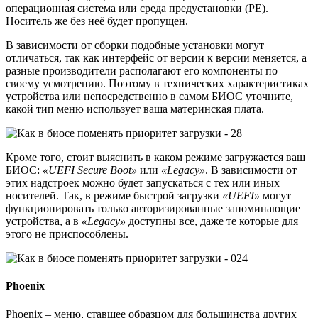
операционная система или среда предустановки (PE).
Носитель же без неё будет пропущен.
В зависимости от сборки подобные установки могут
отличаться, так как интерфейс от версии к версии меняется, а
разные производители располагают его компоненты по
своему усмотрению. Поэтому в технических характеристиках
устройства или непосредственно в самом БИОС уточните,
какой тип меню использует ваша материнская плата.
Кроме того, стоит выяснить в каком режиме загружается ваш
БИОС:
«UEFI Secure Boot»
или
«Legacy»
. В зависимости от
этих надстроек можно будет запускаться с тех или иных
носителей. Так, в режиме быстрой загрузки
«UEFI»
могут
функционировать только авторизированные запоминающие
устройства, а в
«Legacy»
доступны все, даже те которые для
этого не приспособлены.
Phoenix
Phoenix – меню, ставшее образцом для большинства других