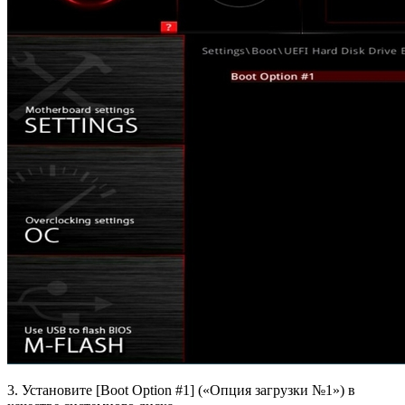
3. Установите [Boot Option #1] («Опция загрузки №1») в