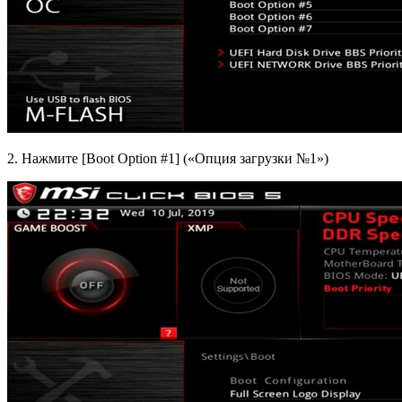
2. Нажмите [Boot Option #1] («Опция загрузки №1»)