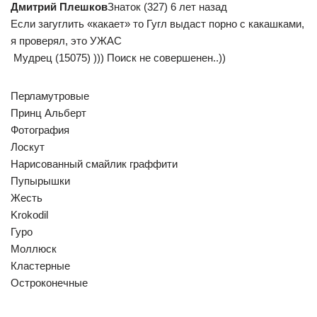
Дмитрий Плешков
Знаток (327) 6 лет назад
Если загуглить «какает» то Гугл выдаст порно с какашками,
я проверял, это УЖАС
Мудрец (15075) ))) Поиск не совершенен..))
Перламутровые
Принц Альберт
Фотография
Лоскут
Нарисованный смайлик граффити
Пупырышки
Жесть
Krokodil
Гуро
Моллюск
Кластерные
Остроконечные