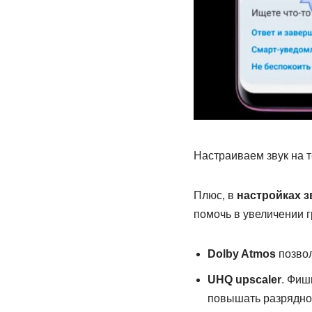
Настраиваем звук на 
Плюс, в
настройках з
помочь в увеличении г
Dolby Atmos
позвол
UHQ upscaler
. Фиш
повышать разряднос