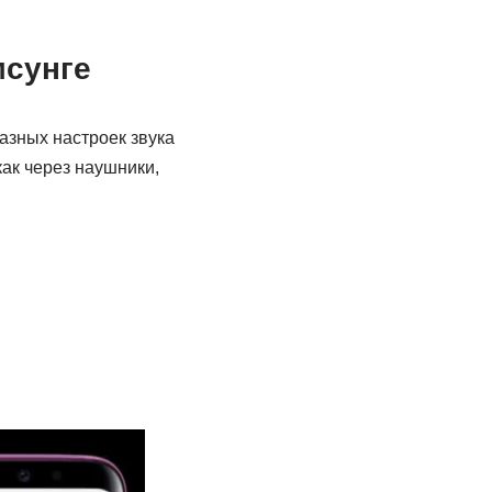
мсунге
азных настроек звука
ак через наушники,