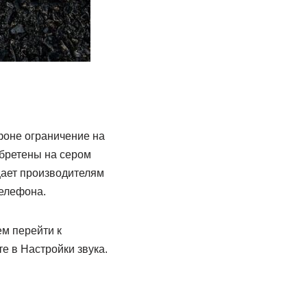
фоне ограничение на
обретены на сером
щает производителям
телефона.
м перейти к
е в Настройки звука.