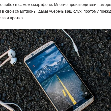
 ошибок в самом смартфоне. Многие производители намере
и в свои смартфоны, дабы уберечь ваш слух, поэтому преж
 за и против.