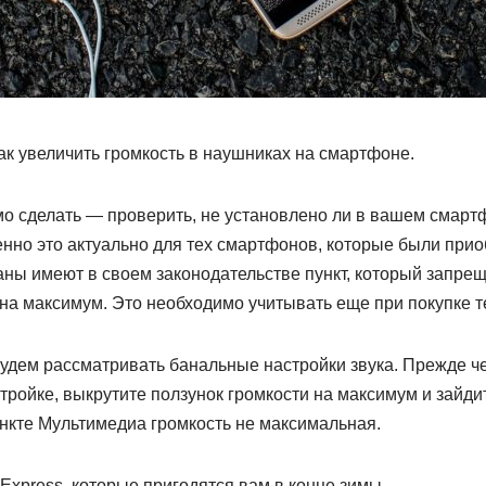
ак увеличить громкость в наушниках на смартфоне.
мо сделать — проверить, не установлено ли в вашем смарт
енно это актуально для тех смартфонов, которые были при
аны имеют в своем законодательстве пункт, который запре
 на максимум. Это необходимо учитывать еще при покупке 
будем рассматривать банальные настройки звука. Прежде че
ройке, выкрутите ползунок громкости на максимум и зайдит
ункте Мультимедиа громкость не максимальная.
Express, которые пригодятся вам в конце зимы.