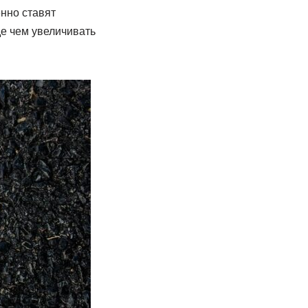
нно ставят
де чем увеличивать