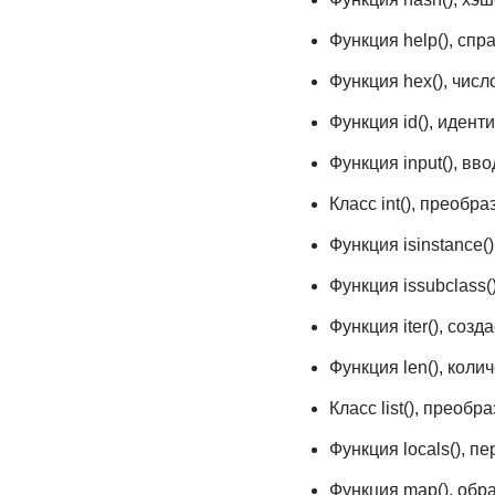
Функция help(), спр
Функция hex(), чис
Функция id(), идент
Функция input(), вв
Класс int(), преобраз
Функция isinstance(
Функция issubclass(
Функция iter(), созд
Функция len(), коли
Класс list(), преобр
Функция locals(), 
Функция map(), обр