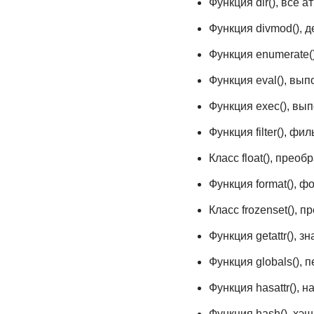
Функция dir(), все 
Функция divmod(), д
Функция enumerate(
Функция eval(), вы
Функция exec(), вып
Функция filter(), фи
Класс float(), прео
Функция format(), 
Класс frozenset(),
Функция getattr(), 
Функция globals(),
Функция hasattr(), 
Функция hash(), хэ