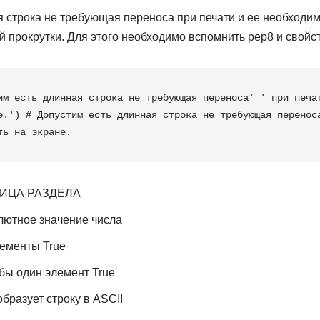
 строка не требующая переноса при печати и ее необходим
 прокрутки. Для этого необходимо вспомнить pep8 и свойств
им есть длинная строка не требующая переноса'
' при печа
е.'
)
# Допустим есть длинная строка не требующая переноса
ть на экране.
ИЦА РАЗДЕЛА
олютное значение числа
элементы True
 бы один элемент True
образует строку в ASCII