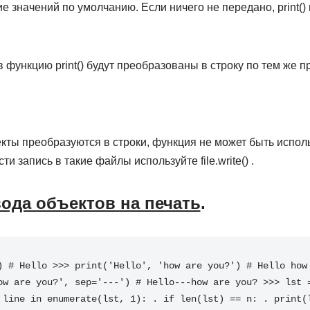
е значений по умолчанию. Если ничего не передано, print()
функцию print() будут преобразованы в строку по тем же п
ъекты преобразуются в строки, функция не может быть испо
 запись в такие файлы используйте file.write() .
да объектов на печать
.
)
# Hello
>>>
print
(
'Hello'
,
'how are you?'
)
# Hello how
ow are you?'
,
sep
=
'---'
)
# Hello---how are you?
>>>
lst
line
in
enumerate
(
lst
,
1
):
.
if
len
(
lst
)
==
n
:
.
print
(