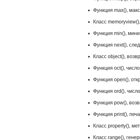
Функция max(), мак
Класс memoryview()
Функция min(), мин
Функция next(), сл
Класс object(), воз
Функция oct(), числ
Функция open(), от
Функция ord(), числ
Функция pow(), возв
Функция print(), печ
Класс property(), ме
Класс range(), ген