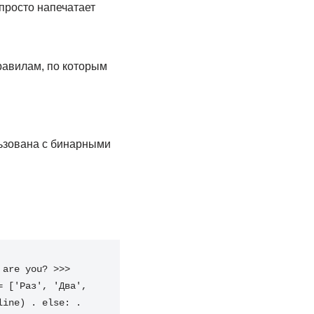
 просто напечатает
равилам, по которым
льзована с бинарными
 are you?
>>>
=
[
'Раз'
,
'Два'
,
line
)
.
else
:
.