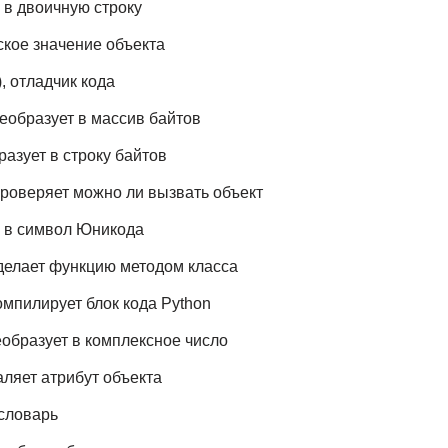
о в двоичную строку
еское значение объекта
), отладчик кода
преобразует в массив байтов
бразует в строку байтов
 проверяет можно ли вызвать объект
ло в символ Юникода
 делает функцию методом класса
омпилирует блок кода Python
еобразует в комплексное число
даляет атрибут объекта
 словарь