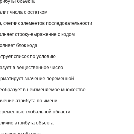
атрибуты объекта
елит числа с остатком
), счетчик элементов последовательности
полняет строку-выражение с кодом
олняет блок кода
льтрует список по условию
бразует в вещественное число
форматирует значение переменной
 преобразует в неизменяемое множество
значение атрибута по имени
 переменные глобальной области
наличие атрибута объекта
ш-значение объекта