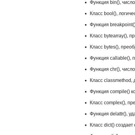
Функция bin(), числ
Класс bool(), логич
Функция breakpoint(
Класс bytearray(), 
Класс bytes(), прео
Функция callable(),
Функция chr(), чис
Класс classmethod,
Функция compile() к
Класс complex(), пр
Функция delattr(), у
Класс dict() создает