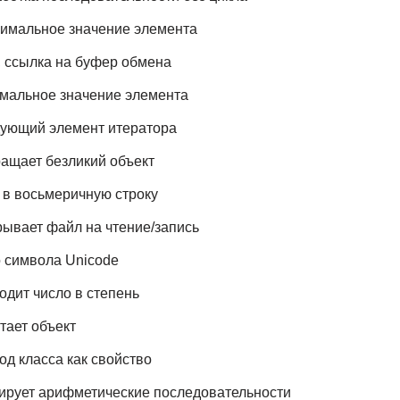
симальное значение элемента
, ссылка на буфер обмена
имальное значение элемента
едующий элемент итератора
вращает безликий объект
о в восьмеричную строку
крывает файл на чтение/запись
о символа Unicode
одит число в степень
атает объект
тод класса как свойство
ерирует арифметические последовательности