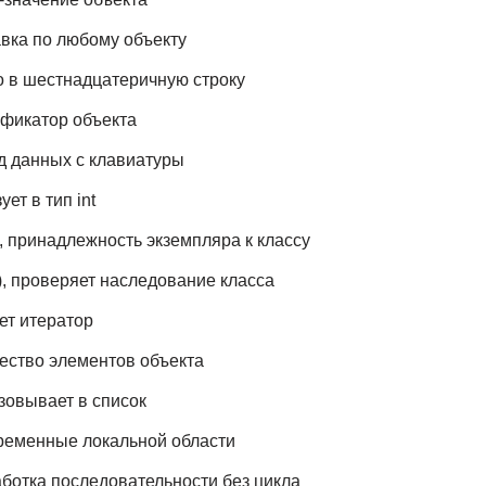
авка по любому объекту
ло в шестнадцатеричную строку
ификатор объекта
од данных с клавиатуры
ует в тип int
), принадлежность экземпляра к классу
), проверяет наследование класса
ает итератор
чество элементов объекта
азовывает в список
переменные локальной области
аботка последовательности без цикла