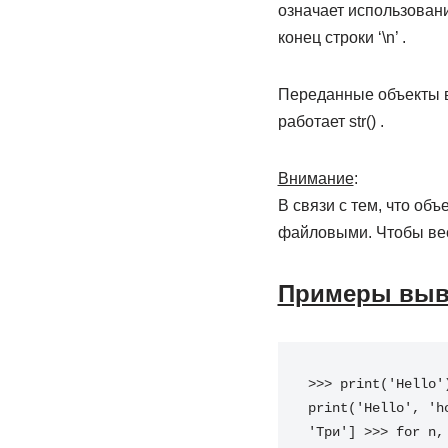
означает использовани
конец строки ‘\n’ .
Переданные объекты в 
работает str() .
Внимание
:
В связи с тем, что об
файловыми. Чтобы вести
Примеры выво
>>>
print
(
'Hello'
print
(
'Hello'
,
'h
'Три'
]
>>>
for
n
,