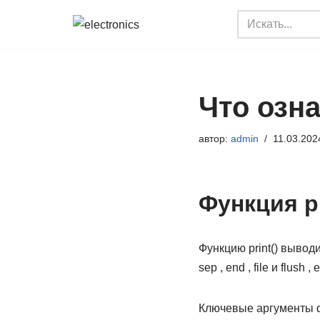
Перейти
к
содержимому
Что озна
автор:
admin
11.03.202
Функция pr
Функцию print() выводи
sep , end , file и flu
Ключевые аргументы фу