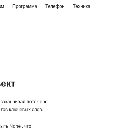
зм
Программа
Телефон
Техника
ъект
 заканчивая поток end .
ентов ключевых слов.
ыть None , что