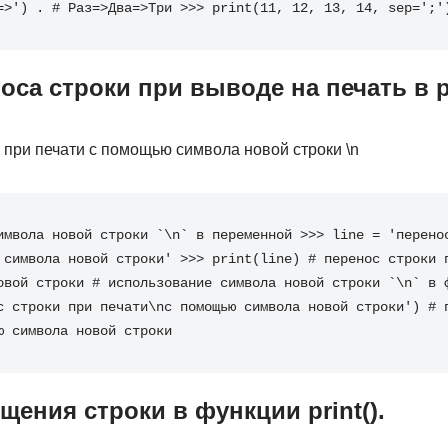
=>'
)
.
# Раз=>Два=>Три
>>>
print
(
11
,
12
,
13
,
14
,
sep
=
';'
са строки при выводе на печать в pr
 при печати с помощью символа новой строки \n
имвола новой строки `\n` в переменной
>>>
line
=
'перено
 символа новой строки'
>>>
print
(
line
)
# перенос строки 
овой строки
# использование символа новой строки `\n` в 
с строки при печати
\n
с помощью символа новой строки'
)
# 
ю символа новой строки
ения строки в функции print().