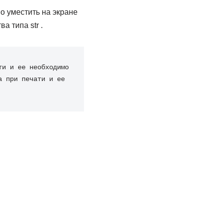
о уместить на экране
а типа str .
ти и ее необходимо 
 при печати и ее 