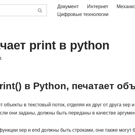
Документ
Интернет
Механи
Цифровые технологии
чает print в python
4
int() в Python, печатает об
т объекты в текстовый поток, отделяя их друг от друга sep и
sh , если они заданы, должны быть переданы в качестве аргум
нкции sep и end должны быть строками, они также могут б