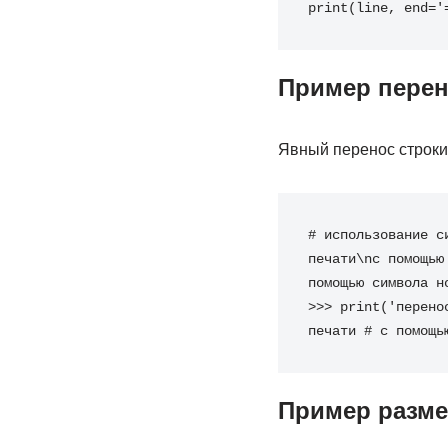
print
(
line
,
end
=
'
Пример перено
Явный перенос строки
# использование с
печати
\n
с помощью
помощью символа н
>>>
print
(
'перено
печати
# с помощь
Пример размещ