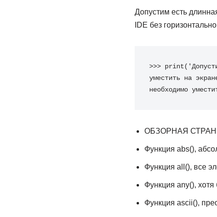
Допустим есть длинная
IDE без горизонтальной
>>>
print
(
'Допуст
уместить на экран
необходимо умести
ОБЗОРНАЯ СТРАН
Функция abs(), абс
Функция all(), все 
Функция any(), хотя
Функция ascii(), пре