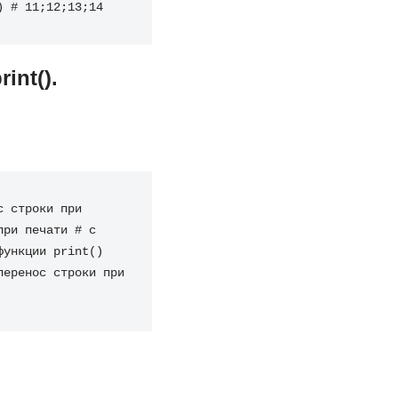
)
# 11;12;13;14
int().
с строки при 
при печати
# с 
функции print()
перенос строки при 