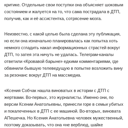
критике. Отдельные свои поступки она объясняет шоковым
состоянием и жалуется на то, что сама пострадала в ДТП,
получив, как и её ассистентка, сотрясение мозга.
Неизвестно, с какой целью была сделана эту публикация,
но если она изначально планировалась как попытка хоть
немного сгладить накал информационных страстей вокруг
ДТП, то затея эта ничуть не удалась. Телеграм-каналы
ответили «Кровавой барыне» едкими комментариями, где
обвинили бывшую телеведущую в попытке возложить вину
за резонанс вокруг ДТП на массмедиа.
«Ксения Собчак нашла виноватых в истории с ДТП с
жертвами. Во-первых, это журналисты. Именно они, по
версии Ксении Анатольевны, принесли горе в семьи убитых
и покалеченных в ДТП с ее машиной. Во-вторых, виновата
АПешечка. Но Ксения Анатольевна человек мужественный,
поэтому доказывать, что она «не верблюд, шайке