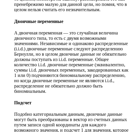
пренебрежимо малую для данной цели, но помня, что в
целом нельзя считать его незначительным.
Двоичные переменные
A двоичная переменная — это случайная величина
двоичного типа, то есть с двумя возможными
значениями. Независимые и одинаково распределенные
(i.i.d.) двоичные переменные следуют распределению
Бернулли, но в целом двоичные данные не обязательно
должны поступать из i.i.d. переменные. Общее
количество i.i.d. двоичные переменные (эквивалентно,
суммы i.i.d. двоичных переменных, закодированных как
1 или 0) подчиняются биномиальному распределению,
но когда двоичные переменные не являются i.i.d.,
распределение не обязательно должно быть
биномиальным.
Подсчет
Подобно категориальным данным, двоичные данные
могут быть преобразованы в вектор из счетных данных
путем записи одной координаты для каждого
возможного значения, и подсчет 1 для значения, которое