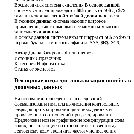
Восьмеричная система счисления В основе
данной
системы счисления находятся $8$ цифр: от $0$ до $7$.
заменить эквивалентной тройкой
двоичных
чисел.
В технике
данная
система находит широкое
применение, так с помощью нее можно компактно
записывать
двоичные
.
В основу
данной
системы входят цифры от $0$ до $9$ и
первые буквы латинского алфавита: $A$, $B$, $C$,
Автор Диана Загировна Филиппенкова
Источник Справочник
Категория Информатика
Статья от экспертов
Векторные коды для локализации ошибок в
двоичных данных
На основании проведенных исследований
формализованы правила вычисления контрольных
разрядов при кодировании двоичных данных и
проверочных соотношений при декодировании.
Предложены новые графические конфигурации схем
кодов, позволяющие по отношению к известному
векторному коду увеличить частоту исправления