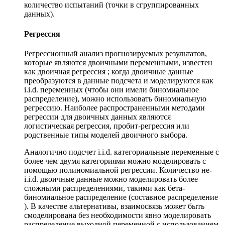
количество испытаний (точки в сгруппированных
данных).
Регрессия
Регрессионный анализ прогнозируемых результатов,
которые являются двоичными переменными, известен
как двоичная регрессия ; когда двоичные данные
преобразуются в данные подсчета и моделируются как
i.i.d. переменных (чтобы они имели биномиальное
распределение), можно использовать биномиальную
регрессию. Наиболее распространенными методами
регрессии для двоичных данных являются
логистическая регрессия, пробит-регрессия или
родственные типы моделей двоичного выбора.
Аналогично подсчет i.i.d. категориальные переменные с
более чем двумя категориями можно моделировать с
помощью полиномиальной регрессии. Количество не-
i.i.d. двоичные данные можно моделировать более
сложными распределениями, такими как бета-
биномиальное распределение (составное распределение
). В качестве альтернативы, взаимосвязь может быть
смоделирована без необходимости явно моделировать
распределение выходной переменной с использованием