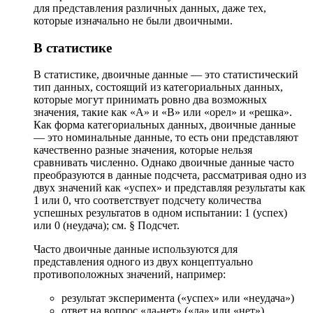
для представления различных данных, даже тех,
которые изначально не были двоичными.
В статистике
В статистике, двоичные данные — это статистический
тип данных, состоящий из категориальных данных,
которые могут принимать ровно два возможных
значения, такие как «A» и «B» или «орел» и «решка».
Как форма категориальных данных, двоичные данные
— это номинальные данные, то есть они представляют
качественно разные значения, которые нельзя
сравнивать численно. Однако двоичные данные часто
преобразуются в данные подсчета, рассматривая одно из
двух значений как «успех» и представляя результаты как
1 или 0, что соответствует подсчету количества
успешных результатов в одном испытании: 1 (успех)
или 0 (неудача); см. § Подсчет.
Часто двоичные данные используются для
представления одного из двух концептуально
противоположных значений, например:
результат эксперимента («успех» или «неудача»)
ответ на вопрос «да-нет» («да» или «нет»)