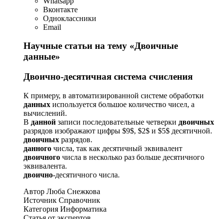
Whatsapp
Вконтакте
Одноклассники
Email
Научные статьи на тему «Двоичные
данные»
Двоично-десятичная система счисления
К примеру, в автоматизированной системе обработки
данных
используется большое количество чисел, а
вычислений.
В
данной
записи последовательные четверки
двоичных
разрядов изображают цифры $9$, $2$ и $5$ десятичной.
двоичных
разрядов.
данного
числа, так как десятичный эквивалент
двоичного
числа в несколько раз больше десятичного
эквивалента.
двоично
-десятичного числа.
Автор Люба Снежкова
Источник Справочник
Категория Информатика
Статья от экспертов