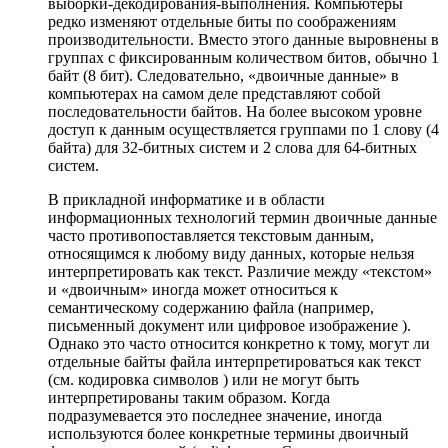
выборки-декодирования-выполнения. Компьютеры
редко изменяют отдельные биты по соображениям
производительности. Вместо этого данные выровнены в
группах с фиксированным количеством битов, обычно 1
байт (8 бит). Следовательно, «двоичные данные» в
компьютерах на самом деле представляют собой
последовательности байтов. На более высоком уровне
доступ к данным осуществляется группами по 1 слову (4
байта) для 32-битных систем и 2 слова для 64-битных
систем.
В прикладной информатике и в области
информационных технологий термин двоичные данные
часто противопоставляется текстовым данным,
относящимся к любому виду данных, которые нельзя
интерпретировать как текст. Различие между «текстом»
и «двоичным» иногда может относиться к
семантическому содержанию файла (например,
письменный документ или цифровое изображение ).
Однако это часто относится конкретно к тому, могут ли
отдельные байты файла интерпретироваться как текст
(см. кодировка символов ) или не могут быть
интерпретированы таким образом. Когда
подразумевается это последнее значение, иногда
используются более конкретные термины двоичный