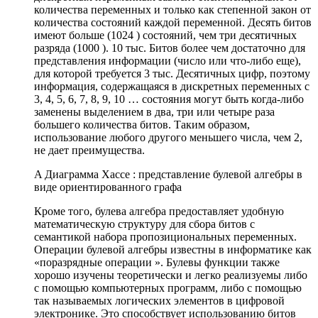
количества переменных и только как степенной закон от
количества состояний каждой переменной. Десять битов
имеют больше (1024 ) состояний, чем три десятичных
разряда (1000 ). 10 тыс. Битов более чем достаточно для
представления информации (число или что-либо еще),
для которой требуется 3 тыс. Десятичных цифр, поэтому
информация, содержащаяся в дискретных переменных с
3, 4, 5, 6, 7, 8, 9, 10 … состояния могут быть когда-либо
заменены выделением в два, три или четыре раза
большего количества битов. Таким образом,
использование любого другого меньшего числа, чем 2,
не дает преимущества.
A Диаграмма Хассе : представление булевой алгебры в
виде ориентированного графа
Кроме того, булева алгебра предоставляет удобную
математическую структуру для сбора битов с
семантикой набора пропозициональных переменных.
Операции булевой алгебры известны в информатике как
«поразрядные операции ». Булевы функции также
хорошо изучены теоретически и легко реализуемы либо
с помощью компьютерных программ, либо с помощью
так называемых логических элементов в цифровой
электронике. Это способствует использованию битов