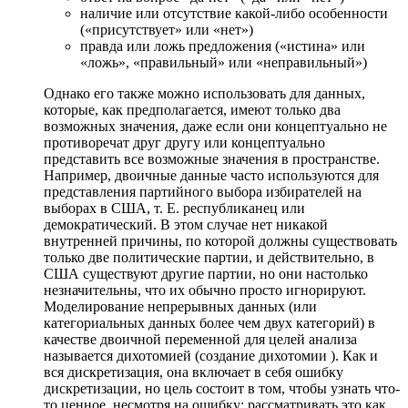
наличие или отсутствие какой-либо особенности
(«присутствует» или «нет»)
правда или ложь предложения («истина» или
«ложь», «правильный» или «неправильный»)
Однако его также можно использовать для данных,
которые, как предполагается, имеют только два
возможных значения, даже если они концептуально не
противоречат друг другу или концептуально
представить все возможные значения в пространстве.
Например, двоичные данные часто используются для
представления партийного выбора избирателей на
выборах в США, т. Е. республиканец или
демократический. В этом случае нет никакой
внутренней причины, по которой должны существовать
только две политические партии, и действительно, в
США существуют другие партии, но они настолько
незначительны, что их обычно просто игнорируют.
Моделирование непрерывных данных (или
категориальных данных более чем двух категорий) в
качестве двоичной переменной для целей анализа
называется дихотомией (создание дихотомии ). Как и
вся дискретизация, она включает в себя ошибку
дискретизации, но цель состоит в том, чтобы узнать что-
то ценное, несмотря на ошибку: рассматривать это как