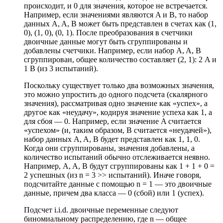
происходит, и 0 для значения, которое не встречается.
Например, если значениями являются A и B, то набор
данных A, A, B может быть представлен в счетах как (1,
0), (1, 0), (0, 1). После преобразования в счетчики
двоичные данные могут быть сгруппированы и
добавлены счетчики. Например, если набор A, A, B
сгруппирован, общее количество составляет (2, 1): 2 A и
1 B (из 3 испытаний).
Поскольку существует только два возможных значения,
это можно упростить до одного подсчета (скалярного
значения), рассматривая одно значение как «успех», а
другое как «неудачу», кодируя значение успеха как 1, а
для сбоя — 0. Например, если значение A считается
«успехом» (и, таким образом, B считается «неудачей»),
набор данных A, A, B будет представлен как 1, 1, 0.
Когда они сгруппированы, значения добавлены, а
количество испытаний обычно отслеживается неявно.
Например, A, A, B будут сгруппированы как 1 + 1 + 0 =
2 успешных (из n = 3 >> испытаний). Иначе говоря,
подсчитайте данные с помощью n = 1 — это двоичные
данные, причем два класса — 0 (сбой) или 1 (успех).
Подсчет i.i.d. двоичные переменные следуют
биномиальному распределению, где n — общее