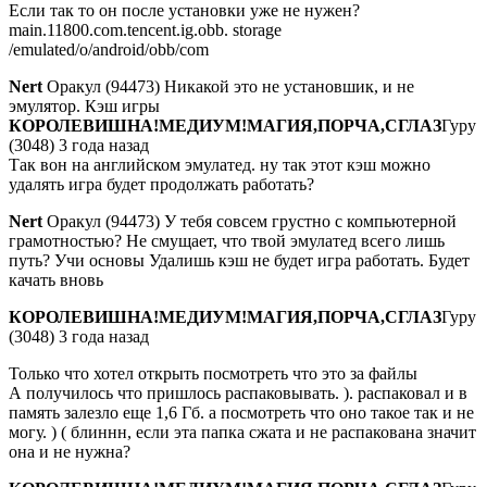
Если так то он после установки уже не нужен?
main.11800.com.tencent.ig.obb. storage
/emulated/o/android/obb/com
Nert
Оракул (94473) Никакой это не установшик, и не
эмулятор. Кэш игры
КОРОЛЕВИШНА!МЕДИУМ!МАГИЯ,ПОРЧА,СГЛАЗ
Гуру
(3048) 3 года назад
Так вон на английском эмулатед. ну так этот кэш можно
удалять игра будет продолжать работать?
Nert
Оракул (94473) У тебя совсем грустно с компьютерной
грамотностью? Не смущает, что твой эмулатед всего лишь
путь? Учи основы Удалишь кэш не будет игра работать. Будет
качать вновь
КОРОЛЕВИШНА!МЕДИУМ!МАГИЯ,ПОРЧА,СГЛАЗ
Гуру
(3048) 3 года назад
Только что хотел открыть посмотреть что это за файлы
А получилось что пришлось распаковывать. ). распаковал и в
память залезло еще 1,6 Гб. а посмотреть что оно такое так и не
могу. ) ( блиннн, если эта папка сжата и не распакована значит
она и не нужна?