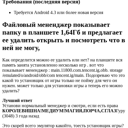
Требования (последняя версия)
Требуется Android 4.3 или более новая версия
Файловый мененджер показывает
папку в планшете 1,64Гб и предлагает
ее удалить открыть и посмотреть что в
ней не могу,
Как определится можно ее удалить или нет? на планшете вся
память занята установленно несколько игр . вот что
показывает мененджер : main.11800.com.tencent.ig.obb. storage
/emulated/o/android/obb/com tencent.ig/main. Подозреваю что это
какой то установщик от игры только не пойму для чего он
нужен. может только для установки игры а теперь его можно
удалить?
Лучший ответ
Установи нормальный менеджер и смотри, если есть права
КОРОЛЕВИШНА!МЕДИУМ!МАГИЯ,ПОРЧА,СГЛАЗ
Гуру
(3048) 3 года назад
Это скорей всего эмулятор какойто, тоесть установщик игры?