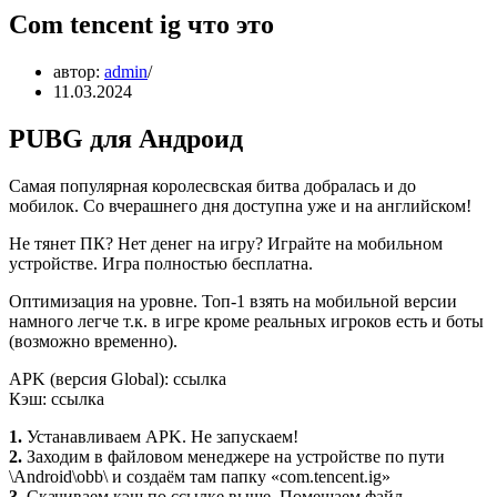
Com tencent ig что это
автор:
admin
11.03.2024
PUBG для Андроид
Самая популярная королесвская битва добралась и до
мобилок. Со вчерашнего дня доступна уже и на английском!
Не тянет ПК? Нет денег на игру? Играйте на мобильном
устройстве. Игра полностью бесплатна.
Оптимизация на уровне. Топ-1 взять на мобильной версии
намного легче т.к. в игре кроме реальных игроков есть и боты
(возможно временно).
APK (версия Global): ссылка
Кэш: ссылка
1.
Устанавливаем APK. Не запускаем!
2.
Заходим в файловом менеджере на устройстве по пути
\Android\obb\ и создаём там папку «com.tencent.ig»
3.
Скачиваем кэш по ссылке выше. Помещаем файл