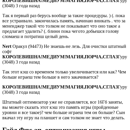
КОРОЛЕВИШНА!МЕДИУМ!МАГИЯ,ПОРЧА,СГЛАЗ
Гуру
(3048) 3 года назад
Так я первый раз берусь вообще за такие процедуры. ) (. пока
все устраивало. закончилась память, начинаю вникать . что за
мененджер такой что толком не показывает что оно такое а
предлагает удалить? (. блинн пока чегото добьешся голову
сломаеш и потратиш целый день.
Nert
Оракул (94473) Не знаешь-не лезь. Для очистки штатный
софт
КОРОЛЕВИШНА!МЕДИУМ!МАГИЯ,ПОРЧА,СГЛАЗ
Гуру
(3048) 3 года назад
Так этот кэш со временем только увеличивается или как? Чем
больше играеш тем больше в него закачивается?
КОРОЛЕВИШНА!МЕДИУМ!МАГИЯ,ПОРЧА,СГЛАЗ
Гуру
(3048) 3 года назад
Штатный оптимизатор уже не справляется, все 16Гб заняты,
вы можете сказать этот кэш это память игры (пройденные
уровни и все такое)? чем больше играеш тем он больше? Сын
вкачал эту игру на планшет и сам толком не знает что делать.