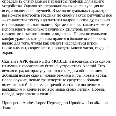
определить оптимальные параметры графики для вашего
устройства. Однако эта первоначальная конфигурация не
всегда является наилучшей. В меню визуальных параметров
вы можете настроить графику по своему вкусу, регулируя все
— от качества текстур до частоты кадров в секунду, включая
использование сглаживания. Кроме того, вы также сможете
использовать несколько различных фильтров, которые
неуловимо изменят внешний вид игры. Найти визуальную
конфигурацию, которая вам нравится больше всего, очень
важно для того, чтобы как следует насладиться игрой,
поскольку вы, скорее всего, проведете много часов, глядя на
экран.
Скачайте APK-файл PUBG MOBILE и наслаждайтесь одной
из лучших королевских битв на устройствах Android. Это
вечная игра, которая улучшается с каждым обновлением,
добавляя новые скины, новые режимы игры, новые карты,
новое оружие, новые транспортные средства и больше
возможностей. Цельтесь, стреляйте, станьте последним
выжившим и кричите во всю мощь своих легких: Победа,
победа, королевский ужин!
Проверено Andrés López Переведено Uptodown Localization
Team