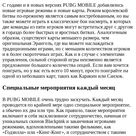
С годами и в новых версиях PUBG MOBILE добавлялись
новые игровые режимы и новые карты. Режим королевской
битвы по-прежнему является самым востребованным, но вы
также можете играть в классические бои насмерть, в которых
две команды из пяти игроков могут встретиться друг с другом
в гораздо более быстрых и яростных битвах. Аналогичным
образом, существуют карты меньшего размера, чем
оригинальная Эрангель, где вы можете наслаждаться
традиционными играми, но с меньшим количеством игроков
и в более скоротечных играх. Как и в случае с элементами
управления, сильной стороной игры неизменно является
предложение большого количества опций. Если вам хочется
поиграть, но у вас есть всего 10 минут, просто поиграйте на
одной из небольших карт, таких как Каракин или Санхок.
Специальные мероприятия каждый месяц
В PUBG MOBILE очень трудно заскучать. Каждый месяц
проводится по крайней мере одно специальное мероприятие,
а обычно их два или три. Как правило, такие мероприятия
включают в себя эксклюзивное сотрудничество, начиная от
уникальных скинов Blackpink и заканчивая игровыми
режимами, вдохновленными такими фильмами, как
«Годзилла» или «Кинг-Конг», и сотрудничеством с такими