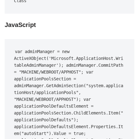
Class
JavaScript
var adminManager = new 
ActiveXObject('Microsoft.ApplicationHost.Wri
tableAdminManager'); adminManager.CommitPath 
= "MACHINE/WEBROOT/APPHOST"; var 
applicationPoolsSection = 
adminManager.GetAdminSection("system.applica
tionHost/applicationPools", 
"MACHINE/WEBROOT/APPHOST"); var 
applicationPoolDefaultsElement = 
applicationPoolsSection.ChildElements.Item("
applicationPoolDefaults"); 
applicationPoolDefaultsElement.Properties.It
em("autoStart").Value = true; 