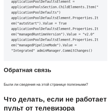
applicationPoolDefaultsElement = 
applicationPoolsSection.ChildElements.Item("
applicationPoolDefaults") 
applicationPoolDefaultsElement.Properties.It
em("autoStart").Value = True 
applicationPoolDefaultsElement.Properties.It
em("managedRuntimeVersion").Value = "v2.0" 
applicationPoolDefaultsElement.Properties.It
em("managedPipelineMode").Value = 
"Integrated" adminManager.CommitChanges()
Обратная связь
Были ли сведения на этой странице полезными?
Что делать, если не работает
пульт от телевизора