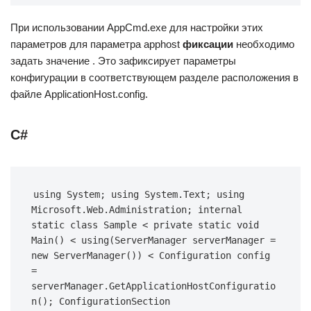
При использовании AppCmd.exe для настройки этих
параметров для параметра apphost
фиксации
необходимо
задать значение . Это зафиксирует параметры
конфигурации в соответствующем разделе расположения в
файле ApplicationHost.config.
C#
using System; using System.Text; using 
Microsoft.Web.Administration; internal 
static class Sample < private static void 
Main() < using(ServerManager serverManager = 
new ServerManager()) < Configuration config 
= 
serverManager.GetApplicationHostConfiguratio
n(); ConfigurationSection 