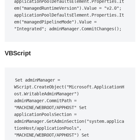
applicationPoolDefaultsElement.Properties.It
em("managedRuntimeVersion").Value = "v2.0"; 
applicationPoolDefaultsElement.Properties.It
em("managedPipelineMode").Value = 
"Integrated"; adminManager.CommitChanges();
VBScript
Set adminManager = 
WScript.CreateObject("Microsoft.ApplicationH
ost.WritableAdminManager") 
adminManager.CommitPath = 
"MACHINE/WEBROOT/APPHOST" Set 
applicationPoolsSection = 
adminManager.GetAdminSection("system.applica
tionHost/applicationPools", 
"MACHINE/WEBROOT/APPHOST") Set 