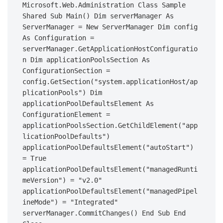
Microsoft.Web.Administration Class Sample 
Shared Sub Main() Dim serverManager As 
ServerManager = New ServerManager Dim config 
As Configuration = 
serverManager.GetApplicationHostConfiguratio
n Dim applicationPoolsSection As 
ConfigurationSection = 
config.GetSection("system.applicationHost/ap
plicationPools") Dim 
applicationPoolDefaultsElement As 
ConfigurationElement = 
applicationPoolsSection.GetChildElement("app
licationPoolDefaults") 
applicationPoolDefaultsElement("autoStart") 
= True 
applicationPoolDefaultsElement("managedRunti
meVersion") = "v2.0" 
applicationPoolDefaultsElement("managedPipel
ineMode") = "Integrated" 
serverManager.CommitChanges() End Sub End 