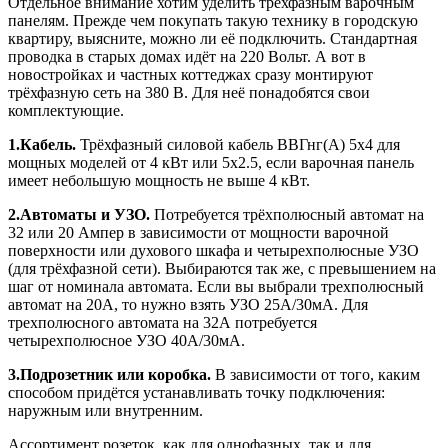
Отдельное внимание хотим уделить трёхфазным варочным
панелям. Прежде чем покупать такую технику в городскую
квартиру, выясните, можно ли её подключить. Стандартная
проводка в старых домах идёт на 220 Вольт. А вот в
новостройках и частных коттеджах сразу монтируют
трёхфазную сеть на 380 В. Для неё понадобятся свои
комплектующие.
1.Кабель.
Трёхфазный силовой кабель ВВГнг(А) 5х4 для
мощных моделей от 4 кВт или 5х2.5, если варочная панель
имеет небольшую мощность не выше 4 кВт.
2.Автоматы и УЗО.
Потребуется трёхполюсный автомат на
32 или 20 Ампер в зависимости от мощности варочной
поверхности или духового шкафа и четырехполюсные УЗО
(для трёхфазной сети). Выбираются так же, с превышением на
шаг от номинала автомата. Если вы выбрали трехполюсный
автомат на 20А, то нужно взять УЗО 25А/30мА. Для
трехполюсного автомата на 32А потребуется
четырехполюсное УЗО 40А/30мА.
3.Подрозетник или коробка.
В зависимости от того, каким
способом придётся устанавливать точку подключения:
наружным или внутренним.
Ассортимент розеток, как для однофазных, так и для