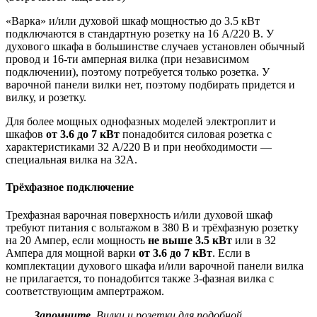
«Варка» и/или духовой шкаф мощностью до 3.5 кВт
подключаются в стандартную розетку на 16 А/220 В. У
духового шкафа в большинстве случаев установлен обычный
провод и 16-ти амперная вилка (при независимом
подключении), поэтому потребуется только розетка. У
варочной панели вилки нет, поэтому подбирать придется и
вилку, и розетку.
Для более мощных однофазных моделей электроплит и
шкафов
от 3.6 до 7 кВт
понадобится силовая розетка с
характеристиками 32 А/220 В и при необходимости —
специальная вилка на 32А.
Трёхфазное подключение
Трехфазная варочная поверхность и/или духовой шкаф
требуют питания с вольтажом в 380 В и трёхфазную розетку
на 20 Ампер, если мощность
не выше 3.5 кВт
или в 32
Ампера для мощной варки
от 3.6 до 7 кВт
. Если в
комплектации духового шкафа и/или варочной панели вилка
не прилагается, то понадобится также 3-фазная вилка с
соответствующим ампертражом.
Запомните.
Вилки и розетки для подобной