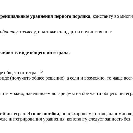
ренциальные уравнения первого порядка
, константу во мног
обратную замену
, она тоже стандартна и единственна:
сывают в виде общего интеграла
.
де общего интеграла?
иде (получить общее решение), а если и возможно, то чаще всег
чить можно, навешиваем логарифмы на обе части общего интегр
щий интеграл.
Это не ошибка
, но в «хорошем» стиле, напоминаю
осле интегрирования уравнения, константу следует записать без