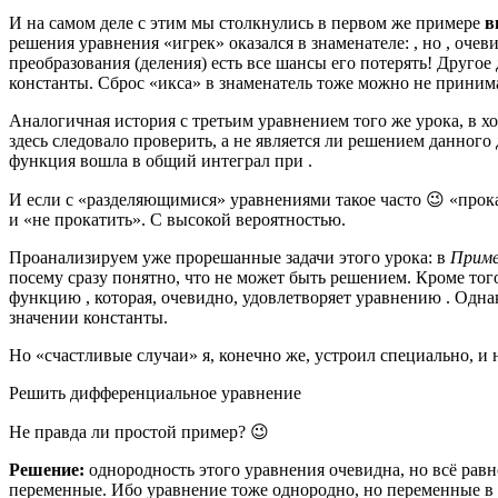
И на самом деле с этим мы столкнулись в первом же примере
в
решения уравнения «игрек» оказался в знаменателе: , но , оче
преобразования (деления) есть все шансы его потерять! Другое
константы. Сброс «икса» в знаменатель тоже можно не принима
Аналогичная история с третьим уравнением того же урока, в х
здесь следовало проверить, а не является ли решением данного 
функция вошла в общий интеграл при .
И если с «разделяющимися» уравнениями такое часто 😉 «про
и «не прокатить». С высокой вероятностью.
Проанализируем уже прорешанные задачи этого урока: в
Приме
посему сразу понятно, что не может быть решением. Кроме тог
функцию , которая, очевидно, удовлетворяет уравнению . Однак
значении константы.
Но «счастливые случаи» я, конечно же, устроил специально, и 
Решить дифференциальное уравнение
Не правда ли простой пример? 😉
Решение:
однородность этого уравнения очевидна, но всё рав
переменные. Ибо уравнение тоже однородно, но переменные в 