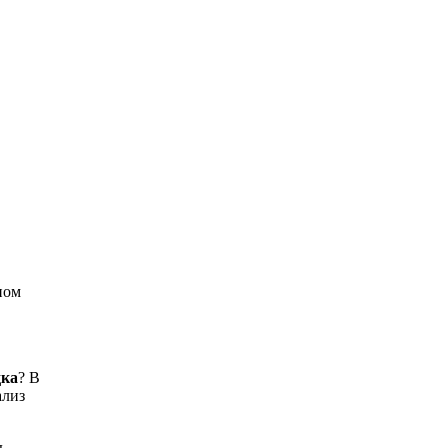
ном
дка
? В
ализ
ь