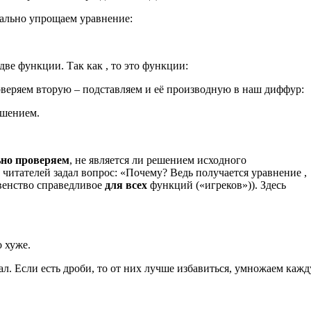
мально упрощаем уравнение:
ве функции. Так как , то это функции:
оверяем вторую – подставляем и её производную в наш диффур:
ешением.
ьно проверяем
, не является ли решением исходного
 читателей задал вопрос: «Почему? Ведь получается уравнение ,
венство справедливое
для всех
функций («игреков»)). Здесь
о хуже.
. Если есть дроби, то от них лучше избавиться, умножаем каж