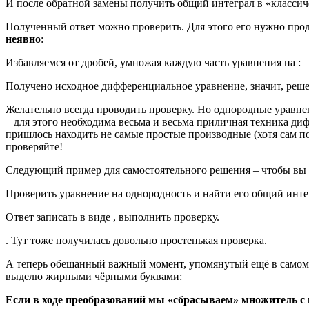
И после обратной замены получить общий интеграл в «классич
Полученный ответ можно проверить. Для этого его нужно про
неявно
:
Избавляемся от дробей, умножая каждую часть уравнения на :
Получено исходное дифференциальное уравнение, значит, реш
Желательно всегда проводить проверку. Но однородные уравне
– для этого необходима весьма и весьма приличная техника д
пришлось находить не самые простые производные (хотя сам по
проверяйте!
Следующий пример для самостоятельного решения – чтобы вы 
Проверить уравнение на однородность и найти его общий инте
Ответ записать в виде , выполнить проверку.
. Тут тоже получилась довольно простенькая проверка.
А теперь обещанный важный момент, упомянутый ещё в самом 
выделю жирными чёрными буквами:
Если в ходе преобразований мы «сбрасываем» множитель с