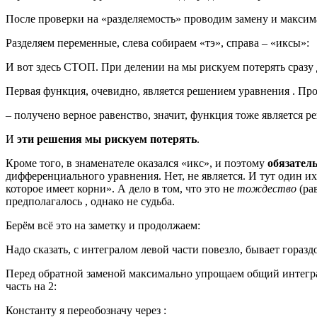
После проверки на «разделяемость» проводим замену и макси
Разделяем переменные, слева собираем «тэ», справа – «иксы»:
И вот здесь СТОП. При делении на мы рискуем потерять сразу д
Первая функция, очевидно, является решением уравнения . Пр
– получено верное равенство, значит, функция тоже является р
И
эти решения мы рискуем потерять
.
Кроме того, в знаменателе оказался «икс», и поэтому
обязател
дифференциального уравнения. Нет, не является. И тут один их
которое имеет корни». А дело в том, что это не
тождество
(ра
предполагалось , однако не судьба.
Берём всё это на заметку и продолжаем:
Надо сказать, с интегралом левой части повезло, бывает горазд
Перед обратной заменой максимально упрощаем общий интеграл
часть на 2:
Константу я переобозначу через :