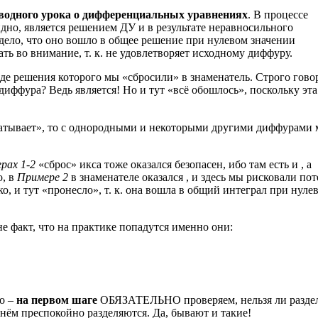
водного урока о дифференциальных уравнениях
. В процессе
видно, является решением ДУ и в результате неравносильного
 дело, что оно вошло в общее решение при нулевом значении
ть во внимание, т. к. не удовлетворяет исходному диффуру.
оде решения которого мы «сбросили» в знаменатель. Строго гово
диффура? Ведь является! Но и тут «всё обошлось», поскольку эта
катывает», то с однородными и некоторыми другими диффурами
рах 1-2
«сброс» икса тоже оказался безопасен, ибо там есть и , а
о, в
Примере 2
в знаменателе оказался , и здесь мы рисковали пот
о, и тут «пронесло», т. к. она вошла в общий интеграл при нуле
не факт, что на практике попадутся именно они:
но –
на первом шаге
ОБЯЗАТЕЛЬНО проверяем, нельзя ли разде
нём преспокойно разделяются. Да, бывают и такие!