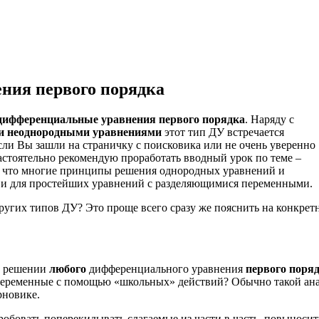
ния первого порядка
дифференциальные уравнения первого порядка
. Наряду с
 неоднородными уравнениями
этот тип ДУ встречается
сли Вы зашли на страничку с поисковика или не очень уверенно
астоятельно рекомендую проработать вводный урок по теме –
м, что многие принципы решения однородных уравнений и
к и для простейших уравнений с разделяющимися переменными.
угих типов ДУ? Это проще всего сразу же пояснить на конкрет
и решении
любого
дифференциального уравнения
первого поря
ь переменные с помощью «школьных» действий? Обычно такой ан
рновике.
обовать поперекидывать слагаемые из части в часть, повыносит