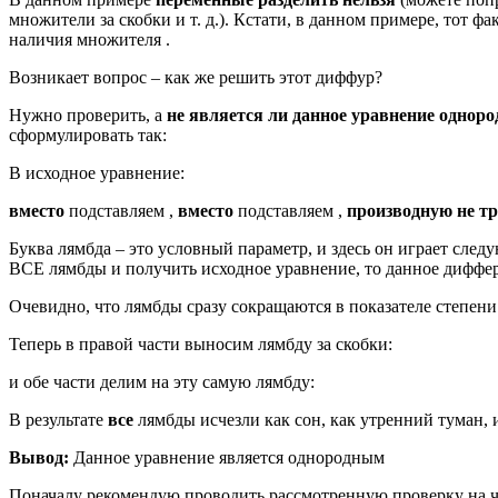
множители за скобки и т. д.). Кстати, в данном примере, тот ф
наличия множителя .
Возникает вопрос – как же решить этот диффур?
Нужно проверить, а
не является ли данное уравнение однор
сформулировать так:
В исходное уравнение:
вместо
подставляем ,
вместо
подставляем ,
производную не т
Буква лямбда – это условный параметр, и здесь он играет след
ВСЕ лямбды и получить исходное уравнение, то данное дифф
Очевидно, что лямбды сразу сокращаются в показателе степени
Теперь в правой части выносим лямбду за скобки:
и обе части делим на эту самую лямбду:
В результате
все
лямбды исчезли как сон, как утренний туман,
Вывод:
Данное уравнение является однородным
Поначалу рекомендую проводить рассмотренную проверку на чер