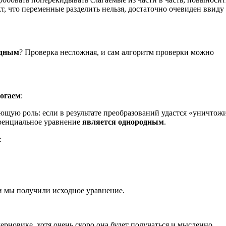
акт, что переменные разделить нельзя, достаточно очевиден ввиду
одным
? Проверка несложная, и сам алгоритм проверки можно
рогаем
:
ующую роль: если в результате преобразований удастся «уничтож
еренциальное уравнение
является однородным
.
:
 и мы получили исходное уравнение.
новике, хотя очень скоро она будет получаться и мысленно.