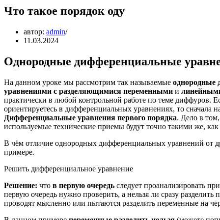
Что такое порядок оду
автор:
admin
11.03.2024
Однородные дифференциальные уравне
На данном уроке мы рассмотрим так называемые
однородные 
уравнениями с разделяющимися переменными
и
линейными
практически в любой контрольной работе по теме диффуров. Е
ориентируетесь в дифференциальных уравнениях, то сначала н
Дифференциальные уравнения первого порядка
. Дело в то
используемые технические приемы будут точно такими же, ка
В чём отличие однородных дифференциальных уравнений от др
примере.
Решить дифференциальное уравнение
Решение:
что
в первую очередь
следует проанализировать пр
первую очередь нужно проверить, а нельзя ли сразу разделит
проводят мысленно или пытаются разделить переменные на че
В данном примере
переменные разделить нельзя
(можете попр