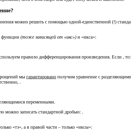
ение?
авнения можно решить с помощью одной-единственной (!) станд
й функции
(тоже зависящей от «икс»)
и «икса»:
используем правило дифференцирования произведения. Если , то:
упрощений мы
гарантировано
получим уравнение с разделяющими
ственно, .
зделяющимися переменными.
ую можно записать стандартной дробью: .
лько «тэ», а в правой части – только «иксы»: