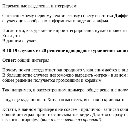
Переменные разделены, интегрируем:
Согласно моему первому техническому совету из статьи
Диффе
случаях целесообразно «оформить» в виде логарифма.
После того, как уравнение проинтегрировано, нужно провести
Если , то
В данном случае:
В 18-19 случаях из 20 решение однородного уравнения запи
Ответ:
общий интеграл:
Почему почти всегда ответ однородного уравнения даётся в ви
В большинстве случаев невозможно выразить «игрек» в явном в
общее решение получается громоздким и корявым.
Так, например, в рассмотренном примере, общее решение полу
– ну, еще куда ни шло. Хотя, согласитесь, все равно кривовато.
Кстати, в данном примере я не совсем «прилично» записал об
общий интеграл принято записывать в виде . Для этого сразу п
всякого логарифма
(вот и исключение из правила!)
: