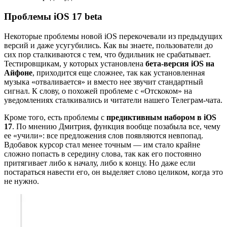
Проблемы iOS 17 beta
Некоторые проблемы новой iOS перекочевали из предыдущих
версий и даже усугубились. Как вы знаете, пользователи до
сих пор сталкиваются с тем, что будильник не срабатывает.
Тестировщикам, у которых установлена
бета-версия iOS на
Айфоне
, приходится еще сложнее, так как установленная
музыка «отваливается» и вместо нее звучит стандартный
сигнал. К слову, о похожей проблеме с «Отскоком» на
уведомлениях сталкивались и читатели нашего Телеграм-чата.
Кроме того, есть проблемы с
предиктивным набором в iOS
17
. По мнению Дмитрия, функция вообще позабыла все, чему
ее «учили»: все предложения слов появляются невпопад.
Вдобавок курсор стал менее точным — им стало крайне
сложно попасть в середину слова, так как его постоянно
притягивает либо к началу, либо к концу. Но даже если
постараться навести его, он выделяет слово целиком, когда это
не нужно.