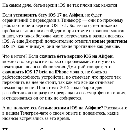
На самом деле, бета-версии iOS не так плохи как кажется
Если
установить бету iOS 17 на Айфон
, не будет
ограничений с переводами в Тинькофф — они по-прежнему
работают в бета-версии iOS 17.1. Более того, нет никаких
проблем с зависшим слайдером при ответе на звонок: многие
знают, что такая болячка часто встречалась в разных версиях
iOS. А еще Дмитрий положительно отметил
новые рингтоны
iOS 17
: как минимум, они не такие противные как раньше.
Что в итоге? Если
скачать бета-версию iOS на Айфон
,
можно столкнуться не только с проблемами, но и узнать
некоторые нюансы обновления. Дмитрий говорит, что
скачивать iOS 17 beta на iPhone
можно, не боясь за
работоспособность устройства, но отмечает, что просто так
переходить на нее не стоит, так как это все же отнимает
немало времени. При этом с 2015 года сборки для
разработчиков ни разу не превращали его смартфон в кирпич,
и отказываться он от них не собирается.
А вы пользуетесь
бета-версиями iOS на Айфоне
? Расскажите
в нашем Телеграм-чате о своем опыте и поделитесь, какие
нюансы встречались за это время.