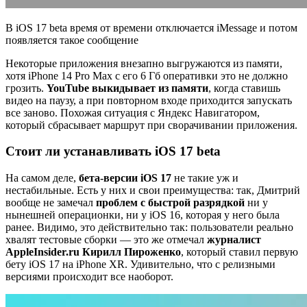
В iOS 17 beta время от времени отключается iMessage и потом
появляется такое сообщение
Некоторые приложения внезапно выгружаются из памяти,
хотя iPhone 14 Pro Max с его 6 Гб оперативки это не должно
грозить.
YouTube выкидывает из памяти
, когда ставишь
видео на паузу, а при повторном входе приходится запускать
все заново. Похожая ситуация с Яндекс Навигатором,
который сбрасывает маршрут при сворачивании приложения.
Стоит ли устанавливать iOS 17 beta
На самом деле,
бета-версии iOS 17
не такие уж и
нестабильные. Есть у них и свои преимущества: так, Дмитрий
вообще не замечал
проблем с быстрой разрядкой
ни у
нынешней операционки, ни у iOS 16, которая у него была
ранее. Видимо, это действительно так: пользователи реально
хвалят тестовые сборки — это же отмечал
журналист
AppleInsider.ru Кирилл Пироженко
, который ставил первую
бету iOS 17 на iPhone XR. Удивительно, что с релизными
версиями происходит все наоборот.