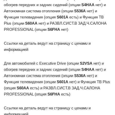
обогрев передних и задних сидений (опции
S4HAA
нет) и
Автономная система отопления (опции
S536A
нет) и
Функция телевидения (опция
S601A
есть) и Функция ТВ
Plus (опции
S60AA
нет) и РАЗВЛ.СИСТ.В ЗАД.Ч.САЛОНА
PROFESSIONAL (опции
S6FHA
нет)
Ссылки на деталь ведут на страницу с
ценами
и
информацией
Для автомобилей с Executive Drive (опции
S2VSA
нет) и
обогрев передних и задних сидений (опции
S4HAA
нет) и
Автономная система отопления (опции
S536A
нет) и
Функция телевидения (опции
S601A
нет) и Функция ТВ Plus
(опция
S60AA
есть) и РАЗВЛ.СИСТ.В ЗАД.Ч.САЛОНА
PROFESSIONAL (опция
S6FHA
есть)
Ссылки на деталь ведут на страницу с
ценами
и
информацией