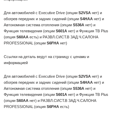
Для автомобилей с Executive Drive (опции
S2VSA
нет) и
обогрев передних и задних сидений (опции
S4HAA
нет) и
Автономная система отопления (опции
S536A
нет) и
Функция телевидения (опции
S601A
нет) и Функция ТВ Plus
(опция
S60AA
есть) и РАЗВЛ.СИСТ.В ЗАД.Ч.САЛОНА
PROFESSIONAL (опции
S6FHA
нет)
Ссылки на деталь ведут на страницу с
ценами
и
информацией
Для автомобилей с Executive Drive (опции
S2VSA
нет) и
обогрев передних и задних сидений (опции
S4HAA
нет) и
Автономная система отопления (опции
S536A
нет) и
Функция телевидения (опции
S601A
нет) и Функция ТВ Plus
(опции
S60AA
нет) и РАЗВЛ.СИСТ.В ЗАД.Ч.САЛОНА
PROFESSIONAL (опция
S6FHA
есть)