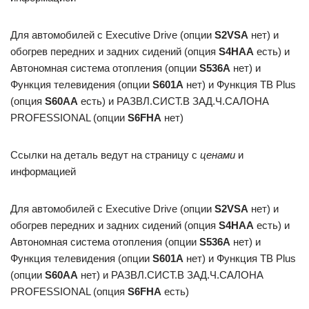
Для автомобилей с Executive Drive (опции
S2VSA
нет) и
обогрев передних и задних сидений (опция
S4HAA
есть) и
Автономная система отопления (опции
S536A
нет) и
Функция телевидения (опции
S601A
нет) и Функция ТВ Plus
(опция
S60AA
есть) и РАЗВЛ.СИСТ.В ЗАД.Ч.САЛОНА
PROFESSIONAL (опции
S6FHA
нет)
Ссылки на деталь ведут на страницу с
ценами
и
информацией
Для автомобилей с Executive Drive (опции
S2VSA
нет) и
обогрев передних и задних сидений (опция
S4HAA
есть) и
Автономная система отопления (опции
S536A
нет) и
Функция телевидения (опции
S601A
нет) и Функция ТВ Plus
(опции
S60AA
нет) и РАЗВЛ.СИСТ.В ЗАД.Ч.САЛОНА
PROFESSIONAL (опция
S6FHA
есть)