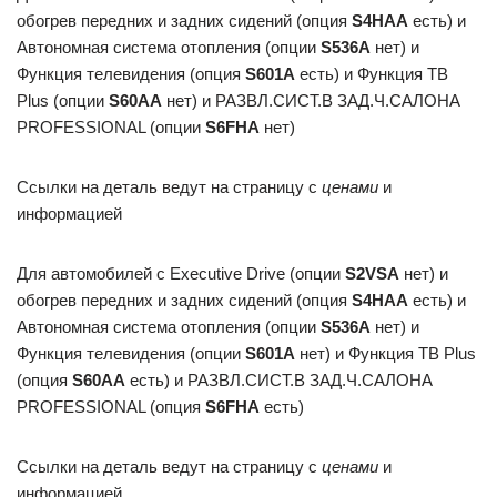
обогрев передних и задних сидений (опция
S4HAA
есть) и
Автономная система отопления (опции
S536A
нет) и
Функция телевидения (опция
S601A
есть) и Функция ТВ
Plus (опции
S60AA
нет) и РАЗВЛ.СИСТ.В ЗАД.Ч.САЛОНА
PROFESSIONAL (опции
S6FHA
нет)
Ссылки на деталь ведут на страницу с
ценами
и
информацией
Для автомобилей с Executive Drive (опции
S2VSA
нет) и
обогрев передних и задних сидений (опция
S4HAA
есть) и
Автономная система отопления (опции
S536A
нет) и
Функция телевидения (опции
S601A
нет) и Функция ТВ Plus
(опция
S60AA
есть) и РАЗВЛ.СИСТ.В ЗАД.Ч.САЛОНА
PROFESSIONAL (опция
S6FHA
есть)
Ссылки на деталь ведут на страницу с
ценами
и
информацией