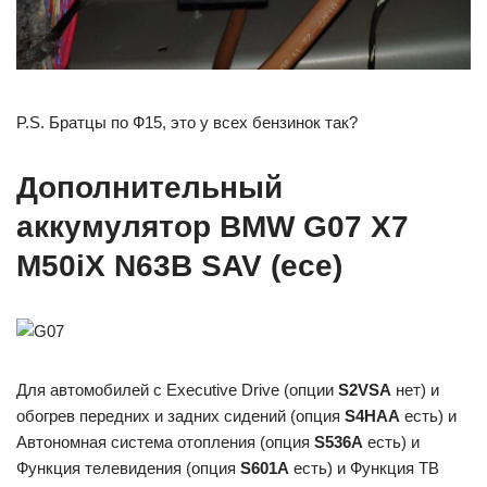
P.S. Братцы по Ф15, это у всех бензинок так?
Дополнительный
аккумулятор BMW G07 X7
M50iX N63B SAV (ece)
Для автомобилей с Executive Drive (опции
S2VSA
нет) и
обогрев передних и задних сидений (опция
S4HAA
есть) и
Автономная система отопления (опция
S536A
есть) и
Функция телевидения (опция
S601A
есть) и Функция ТВ