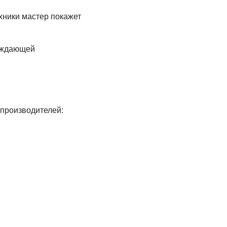
хники мастер покажет
ерждающей
 производителей: