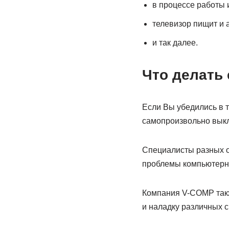
в процессе работы и
телевизор пищит и 
и так далее.
Что делать
Если Вы убедились в т
самопроизвольно выкл
Специалисты разных о
проблемы компьютерно
Компания V-COMP такж
и наладку различных с