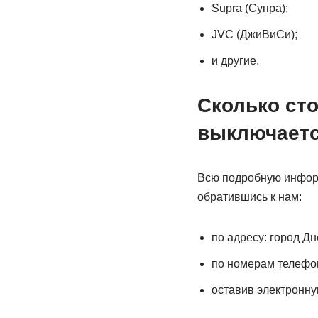
Supra (Супра);
JVC (ДжиВиСи);
и другие.
Сколько сто
выключает
Всю подробную информ
обратившись к нам:
по адресу: город Дн
по номерам телефонов
оставив электронную