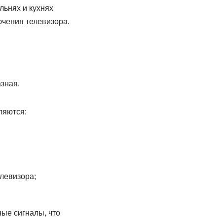
льнях и кухнях
ючения телевизора.
зная.
ляются:
левизора;
ные сигналы, что