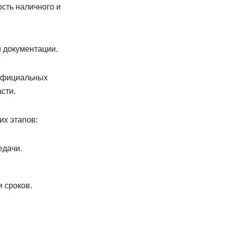
сть наличного и
 документации.
 официальных
сти.
их этапов:
едачи.
 сроков.