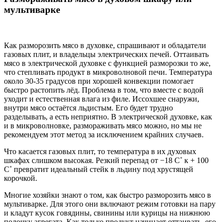
мультиварке
Как разморозить мясо в духовке, спрашивают и обладатели
газовых плит, и владельцы электрических печей. Оттаивать
мясо в электрической духовке с функцией разморозки то же,
что степливать продукт в микроволновой печи. Температура
около 30-35 градусов при хорошей конвекции помогает
быстро растопить лёд. Проблема в том, что вместе с водой
уходит и естественная влага из филе. Иссохшее снаружи,
внутри мясо остаётся льдистым. Его будет трудно
разделывать, а есть неприятно. В электрической духовке, как
и в микроволновке, размораживать мясо можно, но мы не
рекомендуем этот метод за исключением крайних случаев.
Что касается газовых плит, то температура в их духовых
шкафах слишком высокая. Резкий перепад от −18 C˚ к + 100
C˚ превратит идеальный стейк в льдину под хрустящей
корочкой.
Многие хозяйки знают о том, как быстро разморозить мясо в
мультиварке. Для этого они включают режим готовки на пару
и кладут кусок говядины, свинины или курицы на нижнюю
полочку агрегата. Как только продукт начинает оттаивать, его