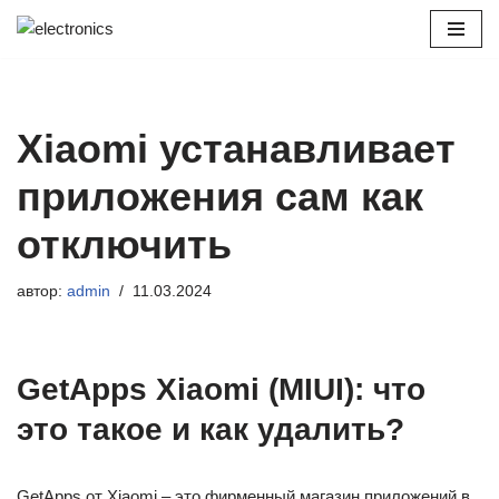
Перейти
к
содержимому
Xiaomi устанавливает
приложения сам как
отключить
автор:
admin
11.03.2024
GetApps Xiaomi (MIUI): что
это такое и как удалить?
GetApps от Xiaomi – это фирменный магазин приложений в