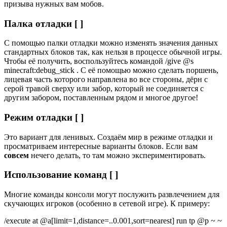
призыва нужных вам мобов.
Палка отладки [ ]
С помощью палки отладки можно изменять значения данных
стандартных блоков так, как нельзя в процессе обычной игры.
Чтобы её получить, воспользуйтесь командой /give @s
minecraft:debug_stick . С её помощью можно сделать поршень,
лицевая часть которого направлена во все стороны, дёрн с
серой травой сверху или забор, который не соединяется с
другим забором, поставленным рядом и многое другое!
Режим отладки [ ]
Это вариант для ленивых. Создаём мир в режиме отладки и
просматриваем интересные варианты блоков. Если вам
совсем
нечего делать, то там можно экспериментировать.
Использование команд [ ]
Многие команды консоли могут послужить развлечением для
скучающих игроков (особенно в сетевой игре). К примеру:
/execute at @a[limit=1,distance=..0.001,sort=nearest] run tp @p ~ ~