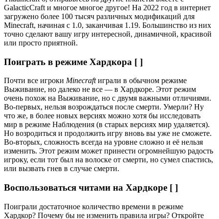
GalacticCraft и многое многое другое! На 2022 год в интернет
загружено более 100 тысяч различных модификаций для
Minecraft, начиная с 1.0, заканчивая 1.19. Большинство из них
точно сделают вашу игру интересной, динамичной, красивой
или просто приятной.
Поиграть в режиме Хардкора [ ]
Почти все игроки
Minecraft
играли в обычном режиме
Выживание, но далеко не все — в Хардкоре. Этот режим
очень похож на Выживание, но с двумя важными отличиями.
Во-первых, нельзя возрождаться после смерти. Умерли? Ну
что же, в более новых версиях можно хотя бы исследовать
мир в режиме Наблюдения (в старых версиях мир удаляется).
Но возродиться и продолжить игру вновь вы уже не сможете.
Во-вторых, сложность всегда на уровне сложно и её нельзя
изменить. Этот режим может принести огромнейшую радость
игроку, если тот был на волоске от смерти, но сумел спастись,
или вызвать гнев в случае смерти.
Воспользоваться читами на Хардкоре [ ]
Поиграли достаточное количество времени в режиме
Хардкор? Почему бы не изменить правила игры? Откройте