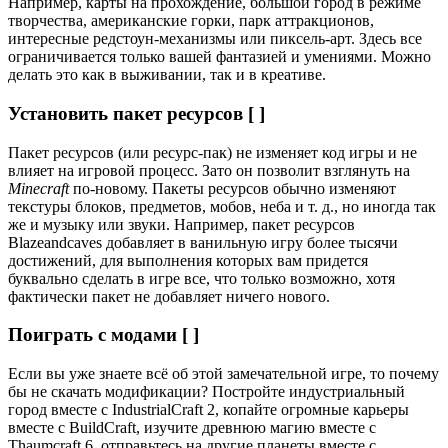
Например, карты на прохождение, большой город в режиме
творчества, американские горки, парк аттракционов,
интересные редстоун-механизмы или пиксель-арт. Здесь все
ограничивается только вашей фантазией и умениями. Можно
делать это как в выживании, так и в креативе.
Установить пакет ресурсов [ ]
Пакет ресурсов (или ресурс-пак) не изменяет код игры и не
влияет на игровой процесс. Зато он позволит взглянуть на
Minecraft
по-новому. Пакеты ресурсов обычно изменяют
текстуры блоков, предметов, мобов, неба и т. д., но иногда так
же и музыку или звуки. Например, пакет ресурсов
Blazeandcaves добавляет в ванильную игру более тысячи
достижений, для выполнения которых вам придется
буквально сделать в игре все, что только возможно, хотя
фактически пакет не добавляет ничего нового.
Поиграть с модами [ ]
Если вы уже знаете всё об этой замечательной игре, то почему
бы не скачать модификации? Постройте индустриальный
город вместе с IndustrialCraft 2, копайте огромные карьеры
вместе с BuildCraft, изучите древнюю магию вместе с
Thaumcraft 6, отправьтесь на другие планеты вместе с