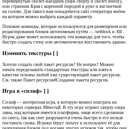
перевёрнутый скелет-наездник (паук сверху и скелет внизу),
или странник Края с коренной породой в руке и вагонеткой
на голове. Для такого вам понадобится сайт генератора мобов
на котором можно выбрать каждый параметр.
Похожие команды, которые используются для размещения или
редактирования блоков автономным путём — /setblock и /fill .
Игрок даже может использовать эти команды для того, чтобы
быстро создать стену или автоматически восстановить здание.
Изменить текстуры [ ]
Хотели создать свой пакет ресурсов? Не вопрос! Можно
начать переделывать стандартные текстуры или взять в
качестве основы любой уже существующий пакет ресурсов.
См. также Пакет ресурсов#Создание пакета ресурсов.
Игра в «сплиф» [ ]
Сплиф — интересная игра, в которую можно поиграть на
некоторых серверах
Minecraft
. В эту игру играют сверху озера
лавы, над которым имеется платформа, чаще всего сделанная
из снега, так как снег разрушается очень быстро и его нельзя
поставить снова. Игроки берут лопату и используют её для
разрушения блоков под ногами других игроков так, чтобы они