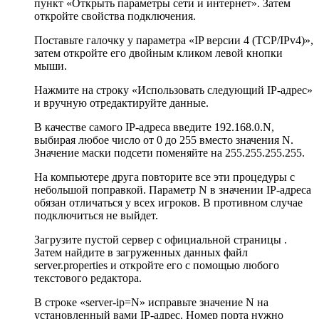
пункт «Открыть параметры сети и интернет». Затем
откройте свойства подключения.
Поставьте галочку у параметра «IP версии 4 (TCP/IPv4)»,
затем откройте его двойным кликом левой кнопки
мыши.
Нажмите на строку «Использовать следующий IP-адрес»
и вручную отредактируйте данные.
В качестве самого IP-адреса введите 192.168.0.N,
выбирая любое число от 0 до 255 вместо значения N.
Значение маски подсети поменяйте на 255.255.255.255.
На компьютере друга повторите все эти процедуры с
небольшой поправкой. Параметр N в значении IP-адреса
обязан отличаться у всех игроков. В противном случае
подключиться не выйдет.
Загрузите пустой сервер с официальной страницы .
Затем найдите в загруженных данных файл
server.properties и откройте его с помощью любого
текстового редактора.
В строке «server-ip=N» исправьте значение N на
установленный вами IP-адрес. Номер порта нужно