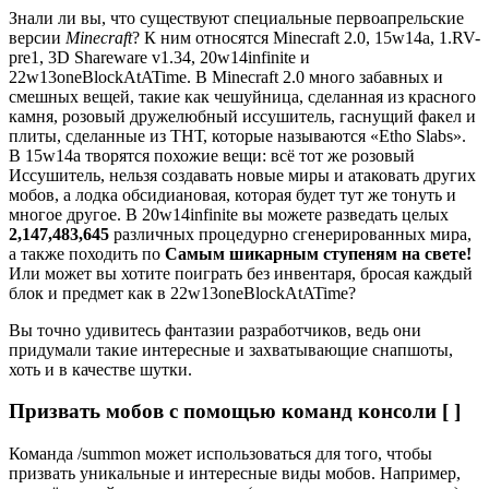
Знали ли вы, что существуют специальные первоапрельские
версии
Minecraft
? К ним относятся Minecraft 2.0, 15w14a, 1.RV-
pre1, 3D Shareware v1.34, 20w14infinite и
22w13oneBlockAtATime. В Minecraft 2.0 много забавных и
смешных вещей, такие как чешуйница, сделанная из красного
камня, розовый дружелюбный иссушитель, гаснущий факел и
плиты, сделанные из ТНТ, которые называются «Etho Slabs».
В 15w14a творятся похожие вещи: всё тот же розовый
Иссушитель, нельзя создавать новые миры и атаковать других
мобов, а лодка обсидиановая, которая будет тут же тонуть и
многое другое. В 20w14infinite вы можете разведать целых
2,147,483,645
различных процедурно сгенерированных мира,
а также походить по
Самым шикарным ступеням на свете!
Или может вы хотите поиграть без инвентаря, бросая каждый
блок и предмет как в 22w13oneBlockAtATime?
Вы точно удивитесь фантазии разработчиков, ведь они
придумали такие интересные и захватывающие снапшоты,
хоть и в качестве шутки.
Призвать мобов с помощью команд консоли [ ]
Команда /summon может использоваться для того, чтобы
призвать уникальные и интересные виды мобов. Например,