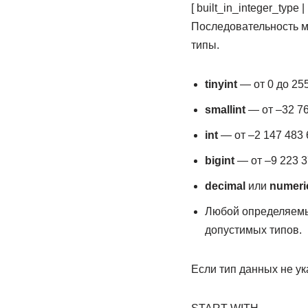
[ built_in_integer_type 
Последовательность м
типы.
tinyint
— от 0 до 25
smallint
— от –32 76
int
— от –2 147 483 
bigint
— от –9 223 3
decimal
или
numeri
Любой определяемый
допустимых типов.
Если тип данных не ук