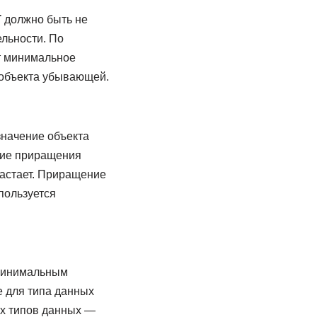
T
должно быть не
льности. По
т минимальное
 объекта убывающей.
значение объекта
ние приращения
растает. Приращение
пользуется
 минимальным
е для типа данных
ых типов данных —