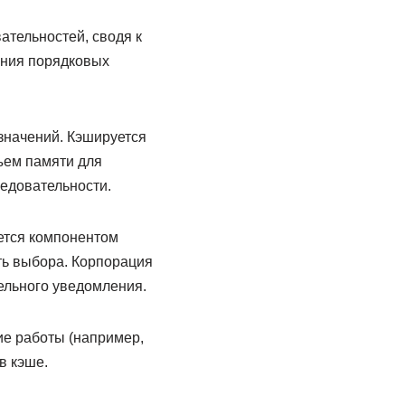
тельностей, сводя к
ания порядковых
 значений. Кэшируется
бъем памяти для
ледовательности.
ется компонентом
ть выбора. Корпорация
ельного уведомления.
ие работы (например,
в кэше.