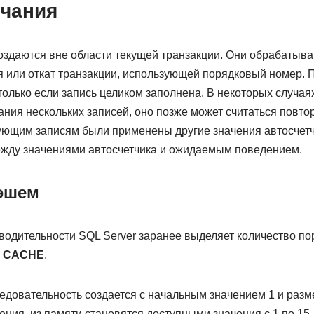
чания
здаются вне области текущей транзакции. Они обрабатываю
 или откат транзакции, использующей порядковый номер. 
только если запись целиком заполнена. В некоторых случаях
ания нескольких записей, оно позже может считаться повто
ующим записям были применены другие значения автосчетч
ежду значениями автосчетчика и ожидаемым поведением.
эшем
одительности SQL Server заранее выделяет количество по
е
CACHE
.
едовательность создается с начальным значением 1 и разм
ения, из памяти становятся доступными значения с 1 по 15