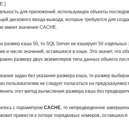
E ]
льность для приложений, использующих объекты последова
ций дискового ввода-вывода, которые требуются для созд
ию имеет значение CACHE.
 размер кэша 50, то SQL Server не кэширует 50 отдельных
ие и число значений, оставшихся в кэше. Это значит, что о
 равен размеру двух экземпляров типа данных объекта пос
вания задан без указания размера кэша, то размер выбира
ко пользователям не следует полагаться на предсказуемос
енить этот метод вычисления размера кэша без предварит
илось с параметром
CACHE
, то непредвиденное завершен
может привести к потере порядковых номеров, оставшихся 