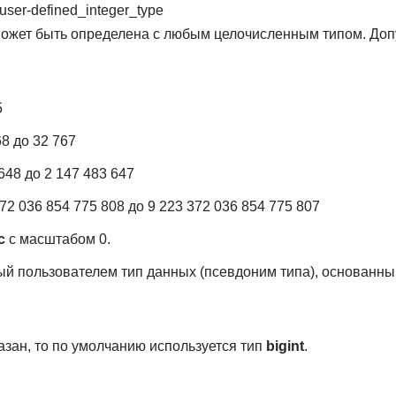
| user-defined_integer_type
ожет быть определена с любым целочисленным типом. До
5
8 до 32 767
648 до 2 147 483 647
72 036 854 775 808 до 9 223 372 036 854 775 807
c
с масштабом 0.
 пользователем тип данных (псевдоним типа), основанны
азан, то по умолчанию используется тип
bigint
.