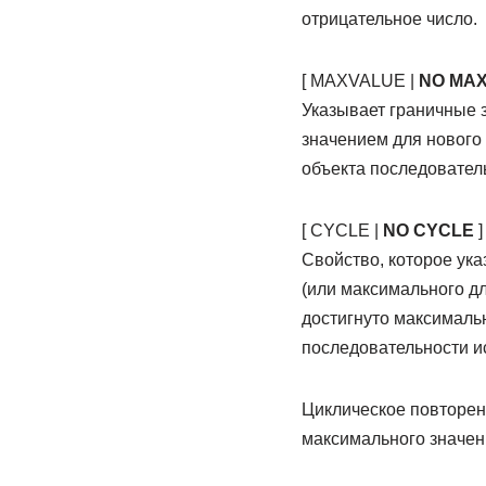
отрицательное число.
[ MAXVALUE |
NO MA
Указывает граничные 
значением для нового
объекта последовател
[ CYCLE |
NO CYCLE
]
Свойство, которое ука
(или максимального д
достигнуто максималь
последовательности и
Циклическое повторени
максимального значен