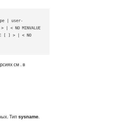
pe | user-
> | < NO MINVALUE 
 [ ] > | < NO 
рсиях см . в
ных. Тип
sysname
.