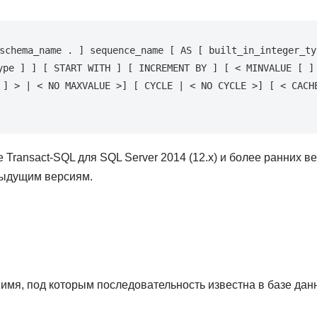
schema_name . ] sequence_name [ AS [ built_in_integer_ty
ype ] ] [ START WITH ] [ INCREMENT BY ] [ < MINVALUE [ ] 
 ] > | < NO MAXVALUE >] [ CYCLE | < NO CYCLE >] [ < CACHE
Transact-SQL для SQL Server 2014 (12.x) и более ранних ве
дыдущим версиям.
имя, под которым последовательность известна в базе дан