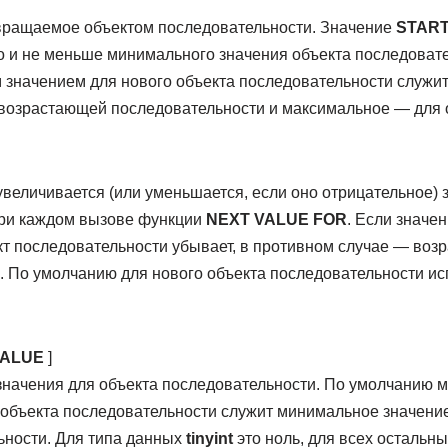
вращаемое объектом последовательности. Значение
STAR
 и не меньше минимального значения объекта последовате
значением для нового объекта последовательности служи
 возрастающей последовательности и максимальное — для
увеличивается (или уменьшается, если оно отрицательное) 
при каждом вызове функции
NEXT VALUE FOR
. Если значе
кт последовательности убывает, в противном случае — воз
. По умолчанию для нового объекта последовательности ис
VALUE
]
значения для объекта последовательности. По умолчанию
 объекта последовательности служит минимальное значени
ьности. Для типа данных
tinyint
это ноль, для всех остальн