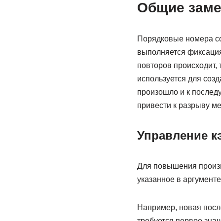
Общие заме
Порядковые номера со
выполняется фиксация
повторов происходит, 
используется для созд
произошло и к послед
привести к разрыву м
Управление к
Для повышения произв
указанное в аргумент
Например, новая посл
требуется первое знач