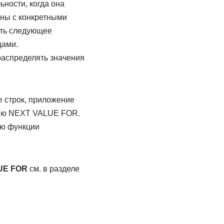
ности, когда она
аны с конкретными
ить следующее
цами.
распределять значения
е строк, приложение
цию NEXT VALUE FOR.
ью функции
UE FOR
см. в разделе