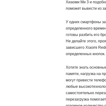
Хиаоми Ми 3 и подобн
поможет вывести из з
У одних смартфоны зав
определенного времени
готовы разбить его бро
Не делайте этого, про
зависшего Xiaomi Red
определенных кнопок.
Хотите знать основны
памяти, нагрузка на п
могут привести телефо
любые высокотехнолог
самостоятельно перез
перезагрузка помогает
огромное количество 