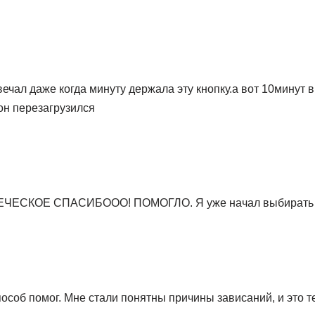
вечал даже когда минуту держала эту кнопку.а вот 10минут
он перезагрузился
ЧЕСКОЕ СПАСИБООО! ПОМОГЛО. Я уже начал выбирать 
пособ помог. Мне стали понятны причины зависаний, и это т