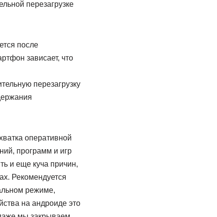
ельной перезагрузке
ается после
ртфон зависает, что
ительную перезагрузку
удержания
хватка оперативной
ний, программ и игр
ть и еще куча причин,
ах. Рекомендуется
альном режиме,
йства на андроиде это
 даже мы закрываем