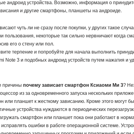
ые андроид устройства. Возможно, информация о принудит
ависания и другие смартфоны, планшеты на андроиде.
исают чуть ли не сразу после покупки, у других такое случ
 пользования, некоторые так сильно нервничают когда сма
сив его о стену или пол.
явите терпение и попробуйте для начала выполнить принуд
mi Note 3 и подобных андроид устройств путем нажатия и 
е причины
почему зависает смартфон Ксиаоми Ми 3
? Не
роцессор из за одновременного запуска нескольких приложе
н или планшет к жесткому зависанию. Кроме этого могут бы
ичные устройства нуждаются в периодических перезагрузк
агружать смартфон или планшет пока они работают в норм
 исправлять ошибки в работе операционной системе. Устро
одновременно запущенных программ и приложений и если