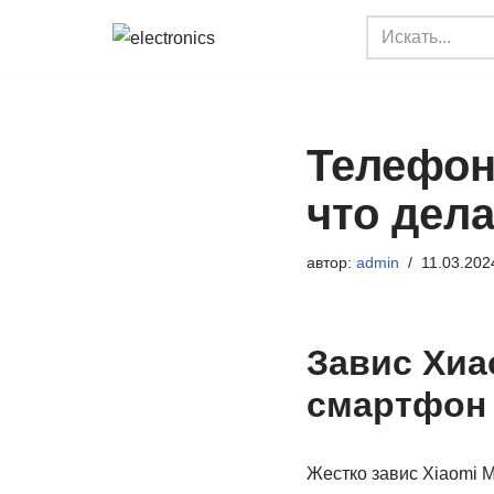
Перейти
к
содержимому
Телефон 
что дел
автор:
admin
11.03.202
Завис Хиа
смартфон 
Жестко завис Xiaomi Mi