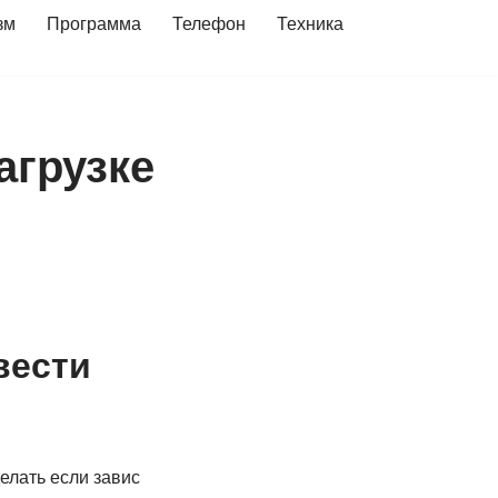
зм
Программа
Телефон
Техника
агрузке
вести
делать если завис