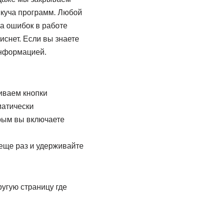
 куча программ. Любой
а ошибок в работе
иснет. Если вы знаете
информацией.
иваем кнопки
матически
орым вы включаете
 еще раз и удерживайте
ругую страницу где