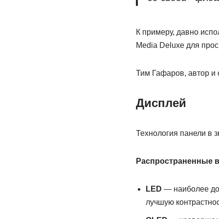
К примеру, давно исп
Media Deluxe для про
Тим Гафаров, автор и
Дисплей
Технология панели в з
Распространенные 
LED
— наиболее до
лучшую контрастнос