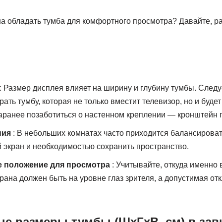
а обладать тумба для комфортного просмотра? Давайте, р
: Размер дисплея влияет на ширину и глубину тумбы. Следу
ать тумбу, которая не только вместит телевизор, но и буде
аранее позаботиться о настенном креплении — кронштейн 
ния
: В небольших комнатах часто приходится балансирова
 экран и необходимостью сохранить пространство.
 положение для просмотра
: Учитывайте, откуда именно 
крана должен быть на уровне глаз зрителя, а допустимая от
е размеры тумбы (ШxГxВ, см) в зав