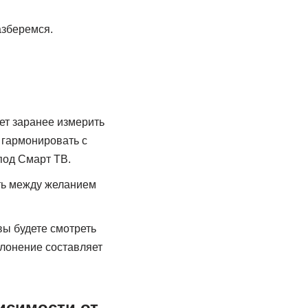
азберемся.
ет заранее измерить
т гармонировать с
под Смарт ТВ.
ть между желанием
вы будете смотреть
клонение составляет
исимости от