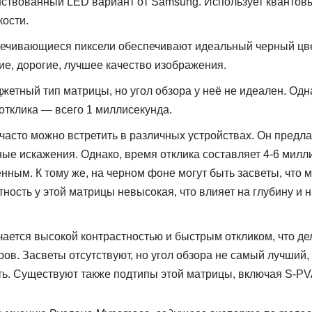
твованный LED вариант от Samsung. Использует квантовы
кости.
чивающиеся пиксели обеспечивают идеальный черный цве
ие, дорогие, лучшее качество изображения.
етный тип матрицы, но угол обзора у неё не идеален. Одна
отклика — всего 1 миллисекунда.
часто можно встретить в различных устройствах. Он предла
ые искажения. Однако, время отклика составляет 4-6 милли
нным. К тому же, на черном фоне могут быть засветы, что 
тность у этой матрицы невысокая, что влияет на глубину и
ается высокой контрастностью и быстрым откликом, что д
в. Засветы отсутствуют, но угол обзора не самый лучший, и
ть. Существуют также подтипы этой матрицы, включая S-PV