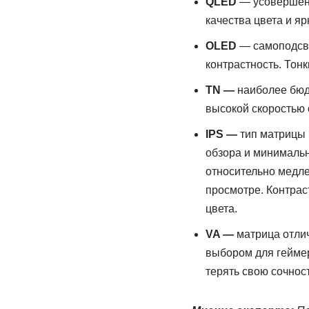
QLED
— усовершенс
качества цвета и яр
OLED
— самоподсве
контрастность. Тонк
TN —
наиболее бюдж
высокой скоростью 
IPS —
тип матрицы 
обзора и минимальн
относительно медле
просмотре. Контрас
цвета.
VA —
матрица отлич
выбором для геймеро
терять свою сочнос