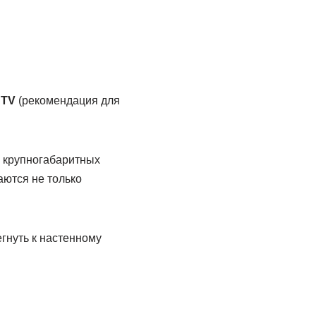
 TV
(рекомендация для
о крупногабаритных
аются не только
гнуть к настенному