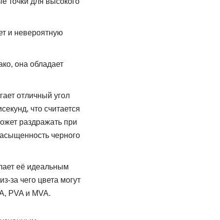
е точки для высокого
т и невероятную
ко, она обладает
гает отличный угол
секунд, что считается
может раздражать при
 насыщенность черного
елает её идеальным
з-за чего цвета могут
A, PVA и MVA.