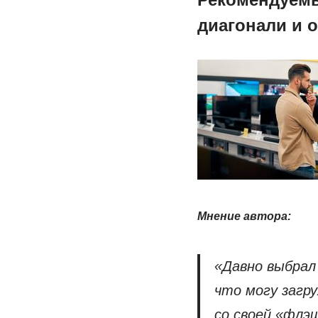
диагонали и 
Мнение автора:
«Давно выбрал
что могу загр
со своей «флэ