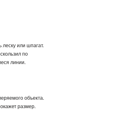
 леску или шпагат.
скользил по
иеся линии.
меряемого объекта.
покажет размер.