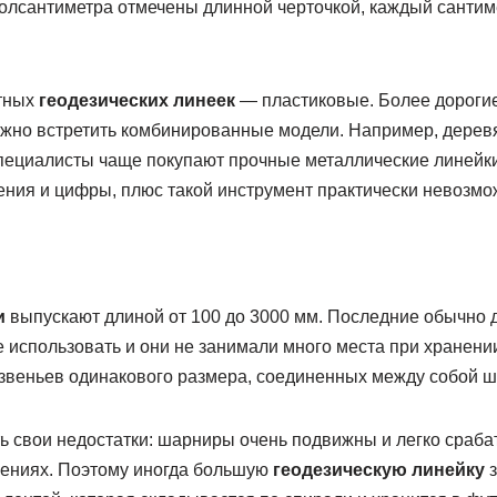
полсантиметра отмечены длинной черточкой, каждый сант
тных
геодезических линеек
— пластиковые. Более дорогие
ожно встретить комбинированные модели. Например, дерев
пециалисты чаще покупают прочные металлические линейки
ения и цифры, плюс такой инструмент практически невозмо
и
выпускают длиной от 100 до 3000 мм. Последние обычно 
 использовать и они не занимали много места при хранени
х звеньев одинакового размера, соединенных между собой 
ь свои недостатки: шарниры очень подвижны и легко срабат
ениях. Поэтому иногда большую
геодезическую линейку
з