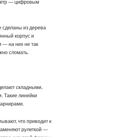
иметр — цифровым
 сделаны из дерева
янный корпус и
 — на них не так
жно сломать.
делают складными,
и. Такие линейки
шарнирами.
ывают, что приводит к
аменяют рулеткой —