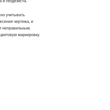
 и геодезиста.
жно учитывать
есения чертежа, и
ет неправильным.
 цветовую маркировку.