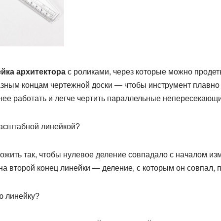
йка архитектора
с роликами, через которые можно продеть
азным концам чертежной доски — чтобы инструмент плавно 
бнее работать и легче чертить параллельные непересекающ
масштабной линейкой?
ожить так, чтобы нулевое деление совпадало с началом из
на второй конец линейки — деление, с которым он совпал, 
ю линейку?