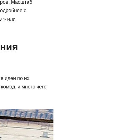
оров. Масштаб
Подробнее с
в » или
ания
е идеи по их
комод, и много чего