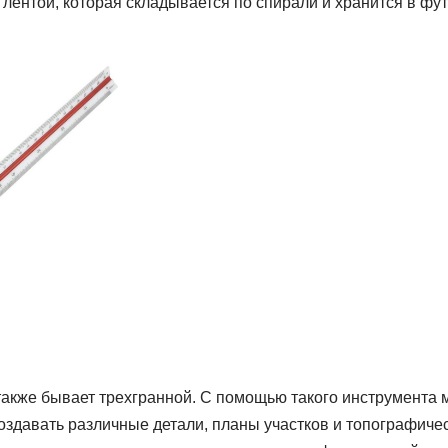
лентой, которая складывается по спирали и хранится в фу
акже бывает трехгранной. С помощью такого инструмента 
оздавать различные детали, планы участков и топографиче