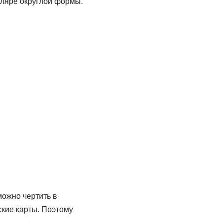
тляре округлой формы.
можно чертить в
ские карты. Поэтому