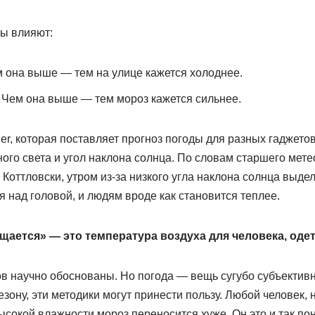
ы влияют:
м она выше — тем на улице кажется холоднее.
 Чем она выше — тем мороз кажется сильнее.
, которая поставляет прогноз погоды для разных гаджетов
ого света и угол наклона солнца. По словам старшего мет
Коттловски, утром из-за низкого угла наклона солнца выде
 над головой, и людям вроде как становится теплее.
щается» — это температура воздуха для человека, одет
ов научно обоснованы. Но погода — вещь сугубо субъективн
езону, эти методики могут принести пользу. Любой человек, н
ысокой влажности мороз переносится хуже. Он это и так пон