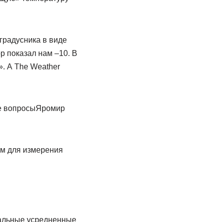
градусника в виде
р показал нам –10. В
. А The Weather
се вопросыЯромир
ом для измерения
иальные усредненные