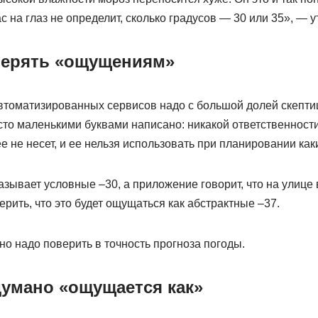
ас на глаз не определит, сколько градусов — 30 или 35», — 
верять «ощущениям»
втоматизированных сервисов надо с большой долей скептиц
то маленькими буквами написано: никакой ответственности
е не несет, и ее нельзя использовать при планировании как
азывает условные –30, а приложение говорит, что на улице 
ерить, что это будет ощущаться как абстрактные –37.
о надо поверить в точность прогноза погоды.
думано «ощущается как»