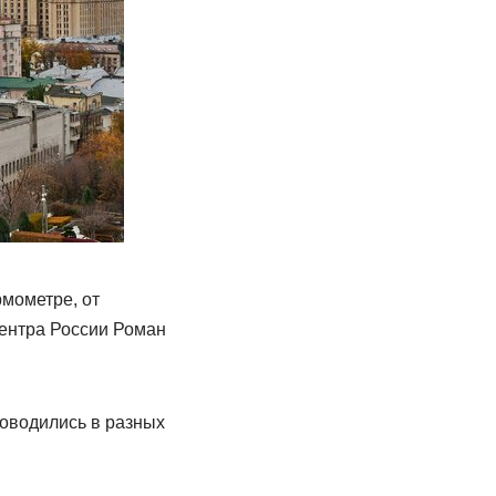
рмометре, от
центра России Роман
роводились в разных