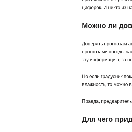
циферок. И никто из н
Можно ли до
Доверять прогнозам а
прогнозами погоды час
эту информацию, за не
Но если градусник пок
влажность, то можно в
Правда, предварительн
Для чего при