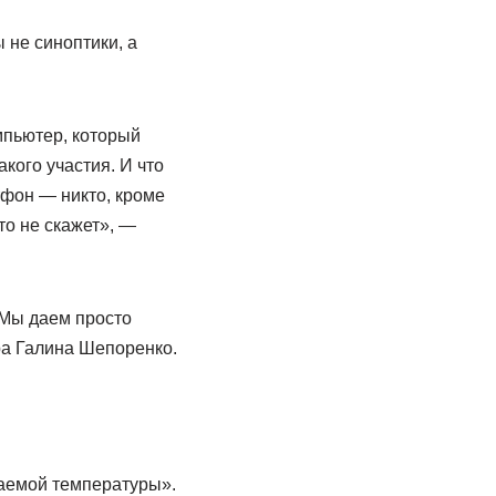
ы не синоптики, а
мпьютер, который
кого участия. И что
тфон — никто, кроме
то не скажет», —
 Мы даем просто
ра Галина Шепоренко.
аемой температуры».