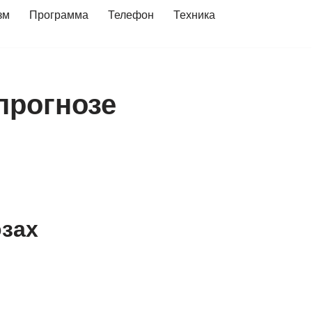
зм
Программа
Телефон
Техника
прогнозе
озах