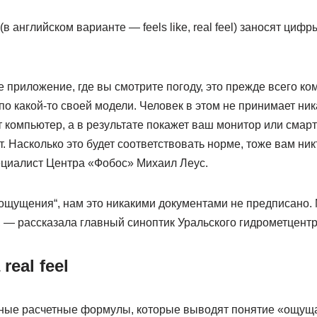
 английском варианте — feels like, real feel) заносят цифр
 приложение, где вы смотрите погоду, это прежде всего ко
о какой-то своей модели. Человек в этом не принимает ника
т компьютер, а в результате покажет ваш монитор или смар
т. Насколько это будет соответствовать норме, тоже вам ник
циалист Центра «Фобос» Михаил Леус.
„ощущения“, нам это никакими документами не предписано.
, — рассказала главный синоптик Уральского гидрометцент
real feel
ные расчетные формулы, которые выводят понятие «ощущ