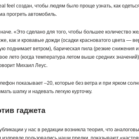
eal feel создан, чтобы людям было проще узнать, как одетьс
ма прогреть автомобиль.
иначе. «Это сделано для того, чтобы большее количество ж
 же, как и кровавые дожди (осадки красноватого цвета — вер
рую поднимает ветром), барическая пила (резкие снижения
ое лето (когда температура летом выше средних значений)
говорит Михаил Леус.
елефон показывает –20, которые без ветра и при ярком сол
имать шапку и надевать легкую курточку.
отив гаджета
убликации у нас в редакции возникла теория, что аналогов
 издревле пользовались наши предки, показывают «насто