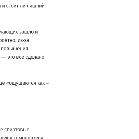
я и стоит ли лишний
елающих зашло и
оятно, из-за
 и повышения
 — это все сделано
нце «ощущаются как –
ые спиртовые
ящую» температуру