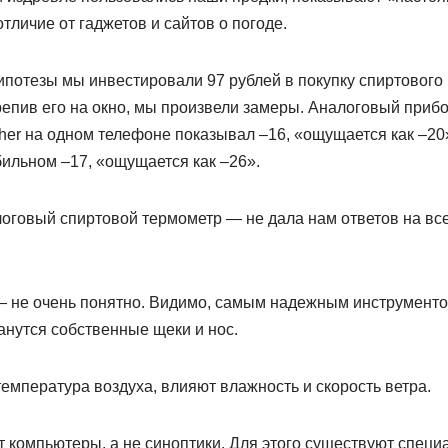
тличие от гаджетов и сайтов о погоде.
потезы мы инвестировали 97 рублей в покупку спиртового 
епив его на окно, мы произвели замеры. Аналоговый прибо
her на одном телефоне показывал –16, «ощущается как –20»
ильном –17, «ощущается как –26».
оговый спиртовой термометр — не дала нам ответов на в
 — не очень понятно. Видимо, самым надежным инструмент
анутся собственные щеки и нос.
температура воздуха, влияют влажность и скорость ветра.
ют компьютеры, а не синоптики. Для этого существуют спец