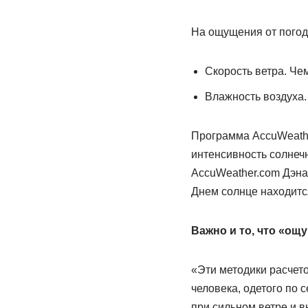
На ощущения от погод
Скорость ветра. Че
Влажность воздуха.
Программа AccuWeather
интенсивность солнечн
AccuWeather.com Дэна 
Днем солнце находится
Важно и то, что «ощу
«Эти методики расчет
человека, одетого по с
при сильном ветре и в