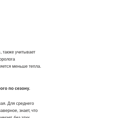
, также учитывает
еоролога
ляется меньше тепла.
ого по сезону.
ая. Для среднего
аверное, знает, что
имает, без этих