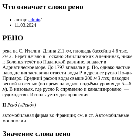
Что означает слово рено
автор:
admin
11.03.2024
РЕНО
река на С. Италии. Длина 211
км,
площадь бассейна 4,6 тыс.
км 2 .
Берёт начало в Тоскано-Эмилианских Апеннинах, ниже
г. Болонья течёт по Паданской равнине, впадает в
Адриатическое море. До 1797 впадала в р. По, однако частые
наводнения заставили отвести воды Р. в древнее русло По-ди-
Примаро. Средний расход воды свыше 200
м 3 /сек;
паводки
весной и осенью (во время паводков подъёмы уровня до 5—6
м
). В низовьях, где русло Р. спрямлено и канализировано, —
судоходство. Используется для орошения.
II
Рено́ («Рено́»)
автомобильная фирма во Франции; см. в ст. Автомобильные
монополии.
Значение слова рено