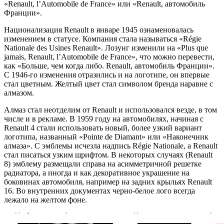
«Renault, l’Automobile de France» или «Renault, автомобиль
Франции».
Национализация Renault в январе 1945 ознаменовалась
изменением в статусе. Компания стала называться «Régie
Nationale des Usines Renault». Лозунг изменили на «Plus que
jamais, Renault, l’Automobile de France», что можно перевести,
как «Больше, чем когда либо. Renault, автомобиль Франции».
С 1946-го изменения отразились и на логотипе, он впервые
стал цветным. Желтый цвет стал символом бренда наравне с
алмазом.
Алмаз стал неотделим от Renault и использовался везде, в том
числе и в рекламе. В 1959 году на автомобилях, начиная с
Renault 4 стали использовать новый, более узкий вариант
логотипа, названный «Pointe de Diamant» или «Наконечник
алмаза». С эмблемы исчезла надпись Régie Nationale, а Renault
стал писаться узким шрифтом. В некоторых случаях (Renault
8) эмблему размещали справа на асимметричной решетке
радиатора, а иногда и как декоративное украшение на
боковинах автомобиля, например на задних крыльях Renault
16. Во внутренних документах черно-белое лого всегда
лежало на желтом фоне.