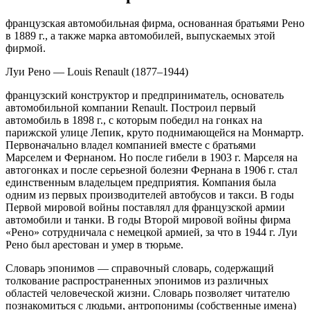
французская автомобильная фирма, основанная братьями Рено
в 1889 г., а также марка автомобилей, выпускаемых этой
фирмой.
Луи Рено — Louis Renault (1877–1944)
французский конструктор и предприниматель, основатель
автомобильной компании Renault. Построил первый
автомобиль в 1898 г., с которым победил на гонках на
парижской улице Лепик, круто поднимающейся на Монмартр.
Первоначально владел компанией вместе с братьями
Марселем и Фернаном. Но после гибели в 1903 г. Марселя на
автогонках и после серьезной болезни Фернана в 1906 г. стал
единственным владельцем предприятия. Компания была
одним из первых производителей автобусов и такси. В годы
Первой мировой войны поставлял для французской армии
автомобили и танки. В годы Второй мировой войны фирма
«Рено» сотрудничала с немецкой армией, за что в 1944 г. Луи
Рено был арестован и умер в тюрьме.
Словарь эпонимов — справочный словарь, содержащий
толкование распространенных эпонимов из различных
областей человеческой жизни. Словарь позволяет читателю
познакомиться с людьми, антропонимы (собственные имена)