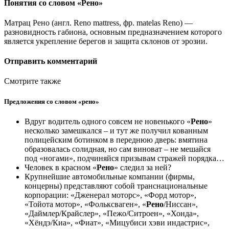
Понятия со словом «Рено»
Матрац Рено (англ. Reno mattress, фр. matelas Reno) —
разновидность габиона, основным предназначением которого
является укрепление берегов и защита склонов от эрозии.
Отправить комментарий
Смотрите также
Предложения со словом «рено»
Вдруг водитель одного совсем не новенького «
Рено
»
несколько замешкался – и тут же получил кованным
полицейским ботинком в переднюю дверь: вмятина
образовалась солидная, но сам виноват – не мешайся
под «ногами», подчиняйся призывам стражей порядка…
Человек в красном «
Рено
» следил за ней?
Крупнейшие автомобильные компании (фирмы,
концерны) представляют собой транснациональные
корпорации: «Дженерал моторс», «Форд мотор»,
«Тойота мотор», «Фольксваген», «
Рено
/Ниссан»,
«Даймлер/Крайслер», «Пежо/Ситроен», «Хонда»,
«Хёндэ/Киа», «Фиат», «Мицубиси хэви индастрис»,