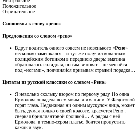
Нейтральное
Положительное
Отрицательное
Синонимы к слову «рено»
Предложения со словом «рено»
Вдруг водитель одного совсем не новенького «
Рено
»
несколько замешкался – и тут же получил кованным
полицейским ботинком в переднюю дверь: вмятина
образовалась солидная, но сам виноват – не мешайся
под «ногами», подчиняйся призывам стражей порядка…
Цитаты из русской классики со словом «Рено»
Я невольно скольжу взором по первому ряду. Но одна
Ермолова овладела всем моим вниманием. У Федотовой
горят глаза. Недвижная ни одним мускулом лица, может
быть, думая только о своей красоте, красуется Рено ,
сверкая бриллиантовой брошкой… А рядом с ней
Ермолова, в темно-сером платье, боится пропустить
каждый звук.