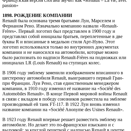
Французская версия слогана звучит как «Renault – La vie, avec
passion»
1898. РОЖДЕНИЕ КОМПАНИИ
Renault была основана тремя братьями Луи, Марселем и
Фернаном Рено. Изначально компанию назвали «Renault-
Frères». Первый логотип был представлен в 1900 году и
представлял собой инициалы братьев, переплетенные в две
буквы R и вписанные в медальон стиля Арт-Нуво. Этот
логотип использовался только во внутренних документах
компании и не наносился на автомобили, которые можно
было распознать по надписи Renault-Frères на подножках или
инициалах LR (Louis Renault) на ступицах колес.
В 1906 году эмблему заменили изображением вписанного в
шестеренку автомобиля Renault, выигравшего первый Гран-
при Франции. Луи Рено, став единственным менеджером
компании, в 1910 году изменил её название на «Société des
Automobiles Renault». В конце Первой мировой войны Renault
в связи с вкладом в победу союзников разместила на эмблеме
производимый ей танк FT-117. В 1922 Луи вновь изменил
название компании на «Société Anonyme des Usines Renault».
В 1923 году Renault впервые решает разместить эмблему на
автомобиле. Но делает это по-французски изыскано и с
выдумкой: за круглой решеткой с надписью Renault в центре