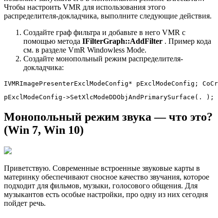
Чтобы настроить VMR для использования этого
распределителя-докладчика, выполните следующие действия.
Создайте граф фильтра и добавьте в него VMR с
помощью метода
IFilterGraph::AddFilter
. Пример кода
см. в разделе VmR Windowless Mode.
Создайте монопольный режим распределителя-
докладчика:
IVMRImagePresenterExclModeConfig* pExclModeConfig; CoCr
pExclModeConfig->SetXlcModeDDObjAndPrimarySurface(. );
Монопольный режим звука — что это?
(Win 7, Win 10)
Приветствую. Современные встроенные звуковые карты в
материнку обеспечивают сносное качество звучания, которое
подходит для фильмов, музыки, голосового общения. Для
музыкантов есть особые настройки, про одну из них сегодня
пойдет речь.