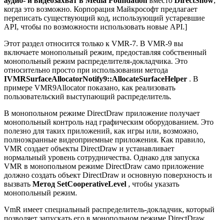
аудио- и видеозахват в Media Foundation
вместо
DirectShow
,
когда это возможно. Корпорация Майкрософт предлагает
переписать существующий код, использующий устаревшие
API, чтобы по возможности использовать новые API.]
Этот раздел относится только к VMR-7. В VMR-9 вы
включаете монопольный режим, предоставляя собственный
монопольный режим распределителя-докладчика. Это
относительно просто при использовании метода
IVMRSurfaceAllocatorNotify9::AllocateSurfaceHelper
. В
примере VMR9Allocator показано, как реализовать
пользовательский выступающий распределитель.
В монопольном режиме DirectDraw приложение получает
монопольный контроль над графическим оборудованием. Это
полезно для таких приложений, как игры или, возможно,
полноэкранные видеоприемные приложения. Как правило,
VMR создает объекты DirectDraw и устанавливает
нормальный уровень сотрудничества. Однако для запуска
VMR в монопольном режиме DirectDraw само приложение
должно создать объект DirectDraw и основную поверхность и
вызвать
Метод SetCooperativeLevel
, чтобы указать
монопольный режим.
VmR имеет специальный распределитель-докладчик, который
позволяет запускать его в монопольном режиме DirectDraw.