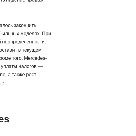
алось закончить
ибыльных моделях. При
й неопределенности.
оставит в текущем
Кроме того, Mercedes-
о уплаты налогов —
е, а также рост
се.
es