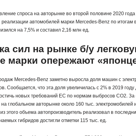
вление спроса на авторынке во второй половине 2020 года
м реализации автомобилей марки Mercedes-Benz по итогам в
зился на 7,5% и составил 2,16 млн ед.
ка сил на рынке б/у легкову
е марки опережают «японц
продаж Mercedes-Benz заметно выросла доля машин с элек
. Сообщается, что эта доля увеличилась с 2% в 2019 году д
остичь новых требований ЕС по нормам выбросов СО2. За 
на глобальном авторынке около 160 тыс. электромобилей и
 из этого объема автопроизводитель реализовал в последн
аемых гибридов достигли отметки 115 тыс. ед.