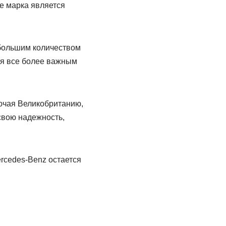
е марка является
 большим количеством
ся все более важным
лючая Великобританию,
свою надежность,
rcedes-Benz остается