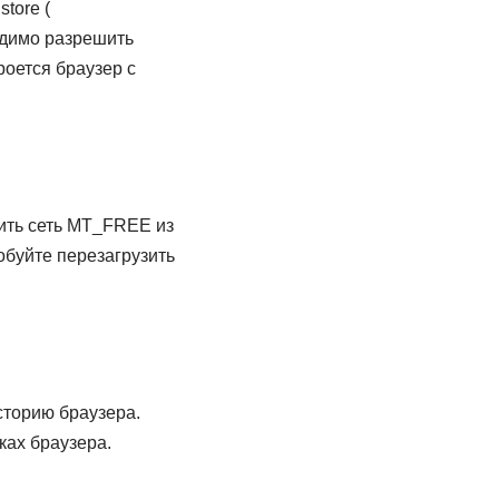
store (
бходимо разрешить
оется браузер с
лить сеть MT_FREE из
обуйте перезагрузить
сторию браузера.
ках браузера.