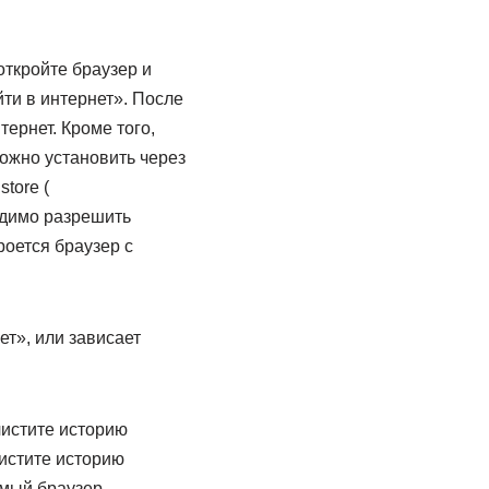
ткройте браузер и
йти в интернет». После
ернет. Кроме того,
ожно установить через
store (
бходимо разрешить
оется браузер с
ет», или зависает
чистите историю
чистите историю
емый браузер.