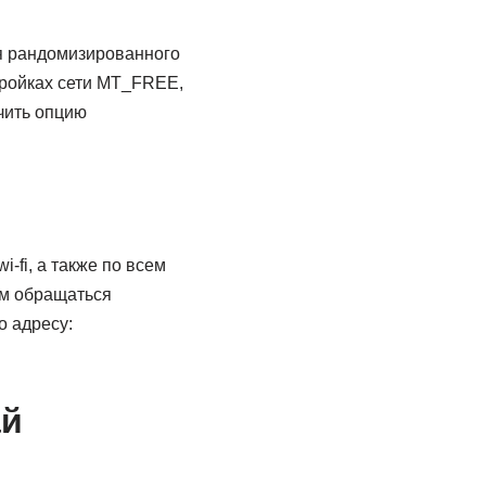
ия рандомизированного
тройках сети MT_FREE,
чить опцию
fi, а также по всем
им обращаться
 адресу:
ай