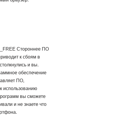
 MT_FREE Стороннее ПО
риводит к сбоям в
столкнулись и вы.
раммное обеспечение
тавляет ПО,
 к использованию
программ вы сможете
вали и не знаете что
ртфона.