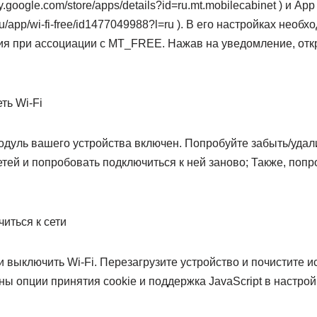
ay.google.com/store/apps/details?id=ru.mt.mobilecabinet ) и App 
/ru/app/wi-fi-free/id1477049988?l=ru ). В его настройках нео
я при ассоциации с MT_FREE. Нажав на уведомление, откр
ть Wi-Fi
модуль вашего устройства включен. Попробуйте забыть/уда
тей и попробовать подключиться к ней заново; Также, попр
иться к сети
 выключить Wi-Fi. Перезагрузите устройство и почистите и
ны опции принятия cookie и поддержка JavaScript в настрой