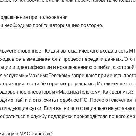
подключение при пользовании
зи необходимо пройти авторизацию повторно.
ользуете стороннее ПО для автоматического входа в сеть
хода в сеть вмешивается в процесс передачи данных. Это п
ации и идентификации и возникновению ошибки, с которой 
ия услугами «МаксимаТелеком» запрещают применять прог
вторизации в сети без просмотра рекламы. Исключение сос
одобренное оператором «МаксимаТелеком». Как вернуться
имо найти и отключить подобное ПО. После отключения 
а следующие сутки. Если вы ничего специально не устанавли
 обратиться в службу поддержки производителя вашего сма
омизацию МАС-адреса»?