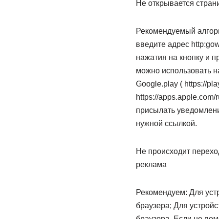
Не открывается стран
Рекомендуемый алгори
введите адрес http:gow
нажатия на кнопку и п
можно использовать н
Google.play ( https://pl
https://apps.apple.com
присылать уведомлени
нужной ссылкой.
Не происходит перехода
реклама
Рекомендуем: Для уст
браузера; Для устройс
браузера. Если не пом