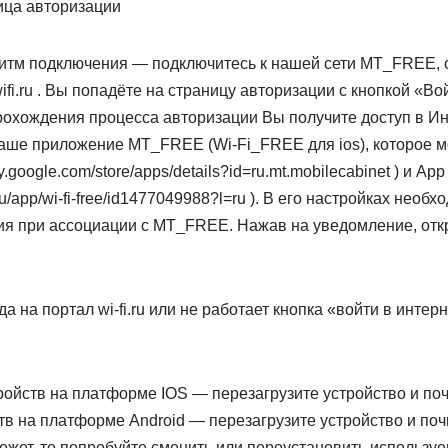
ица авторизации
тм подключения — подключитесь к нашей сети MT_FREE, о
ifi.ru . Вы попадёте на страницу авторизации с кнопкой «Во
рохождения процесса авторизации Вы получите доступ в Инт
аше приложение MT_FREE (Wi-Fi_FREE для ios), которое м
ay.google.com/store/apps/details?id=ru.mt.mobilecabinet ) и App 
/ru/app/wi-fi-free/id1477049988?l=ru ). В его настройках нео
я при ассоциации с MT_FREE. Нажав на уведомление, откр
 на портал wi-fi.ru или не работает кнопка «войти в интерн
ройств на платформе IOS — перезагрузите устройство и по
тв на платформе Android — перезагрузите устройство и по
ожет, то попробуйте сменить или переустановить использу