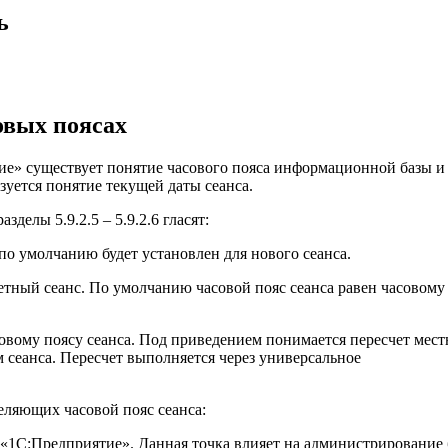
ь
овых поясах
тие» существует понятие часового пояса информационной базы и
зуется понятие текущей даты сеанса.
делы 5.9.2.5 – 5.9.2.6 гласят:
о умолчанию будет установлен для нового сеанса.
ретный сеанс. По умолчанию часовой пояс сеанса равен часовому
совому поясу сеанса. Под приведением понимается пересчет мест
 сеанса. Пересчет выполняется через универсальное
еляющих часовой пояс сеанса:
 «1С:Предприятие». Данная точка влияет на администрирование