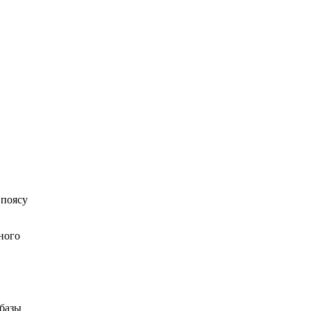
 поясу
ного
 базы