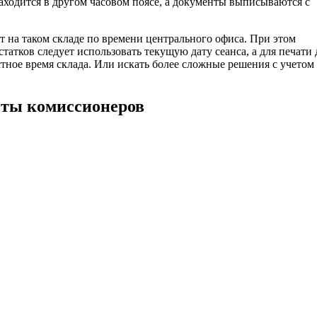
находится в другом часовом поясе, а документы выписываются с
т на таком складе по времени центрального офиса. При этом
татков следует использовать текущую дату сеанса, а для печати
стное время склада. Или искать более сложные решения с учетом
четы комиссионеров