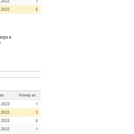
нера в
м