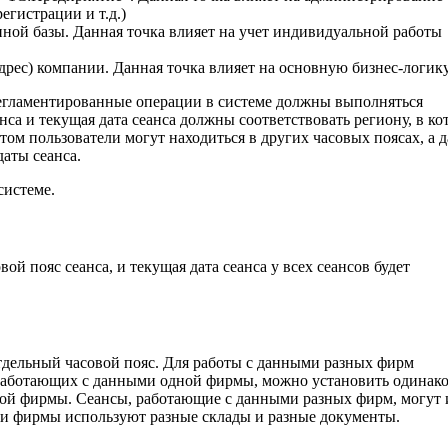
егистрации и т.д.)
ой базы. Данная точка влияет на учет индивидуальной работы
рес) компании. Данная точка влияет на основную бизнес-логику
регламентированные операции в системе должны выполняться
анса и текущая дата сеанса должны соответствовать региону, в к
том пользователи могут находиться в других часовых поясах, а д
аты сеанса.
системе.
ой пояс сеанса, и текущая дата сеанса у всех сеансов будет
тдельный часовой пояс. Для работы с данными разных фирм
, работающих с данными одной фирмы, можно установить одинак
этой фирмы. Сеансы, работающие с данными разных фирм, могут 
сли фирмы используют разные склады и разные документы.